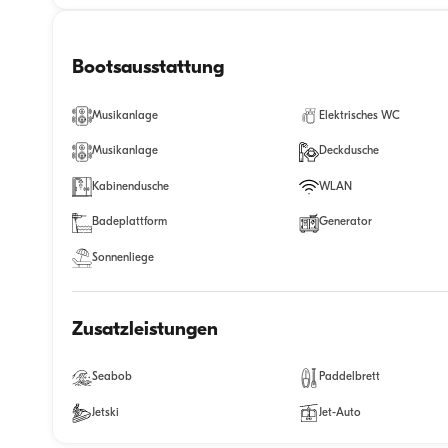
Bootsausstattung
Musikanlage
Elektrisches WC
Musikanlage
Deckdusche
Kabinendusche
WLAN
Badeplattform
Generator
Sonnenliege
Zusatzleistungen
Seabob
Paddelbrett
Jetski
Jet-Auto