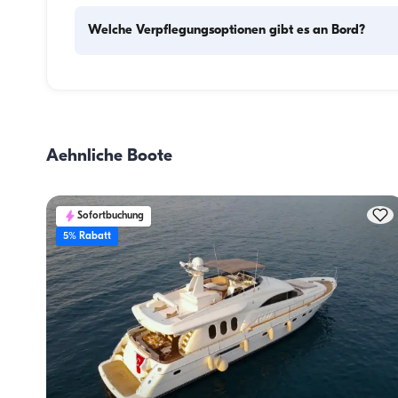
Welche Verpflegungsoptionen gibt es an Bord?
Die Verpflegungsplanung an Bord besteht aus zwei 
Hauptkomponenten: dem Einkauf der Vorräte und der 
Zubereitung der Mahlzeiten. Die Gäste können den Einkau
selbst erledigen oder diese Aufgabe der Crew überlassen. 
Aehnliche Boote
Zubereitung der Mahlzeiten übernimmt die Crew.
Sofortbuchung
5% Rabatt