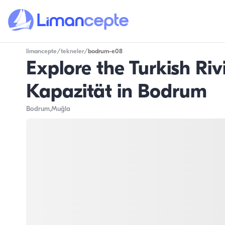
limancepte
/
tekneler
/
bodrum-e08
Explore the Turkish Riv
Kapazität in Bodrum
Bodrum
,Muğla