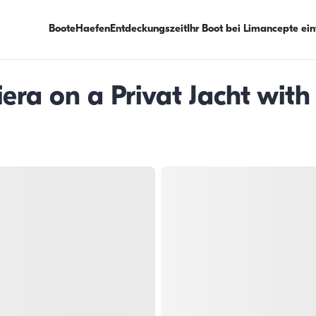
Boote
Haefen
Entdeckungszeit
Ihr Boot bei Limancepte ei
iera on a Privat Jacht wit