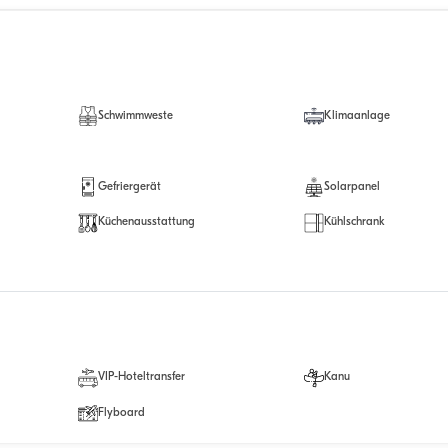
Schwimmweste
Klimaanlage
Gefriergerät
Solarpanel
Küchenausstattung
Kühlschrank
VIP-Hoteltransfer
Kanu
Flyboard