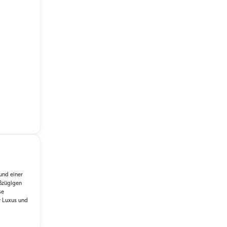
und einer
oßzügigen
se
r Luxus und