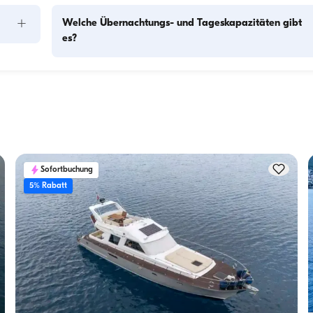
+
Welche Übernachtungs- und Tageskapazitäten gibt
es?
Die Übernachtungskapazität gibt an, wie viele Personen das
Boot über Nacht beherbergen kann, während die 
f 
Tageskapazität die maximale Passagierzahl bei Tagesausflü
Die 
bezeichnet. Bei der Planung von Übernachtungen sollte die 
Übernachtungskapazität berücksichtigt werden; bei 
Tagesvermietungen gilt die Tageskapazität.
Sofortbuchung
5% Rabatt