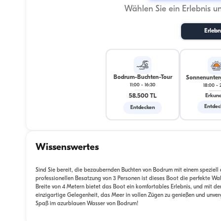
Wählen Sie ein Erlebnis u
Erlebn
Bodrum-Buchten-Tour
Sonnenunter
11:00
-
16:30
18:00
-
58.500 TL
Erkun
Entdec
Entdecken
Wissenswertes
Sind Sie bereit, die bezaubernden Buchten von Bodrum mit einem speziell
professionellen Besatzung von 3 Personen ist dieses Boot die perfekte Wa
Breite von 4 Metern bietet das Boot ein komfortables Erlebnis, und mit dem
einzigartige Gelegenheit, das Meer in vollen Zügen zu genießen und unverge
Spaß im azurblauen Wasser von Bodrum!