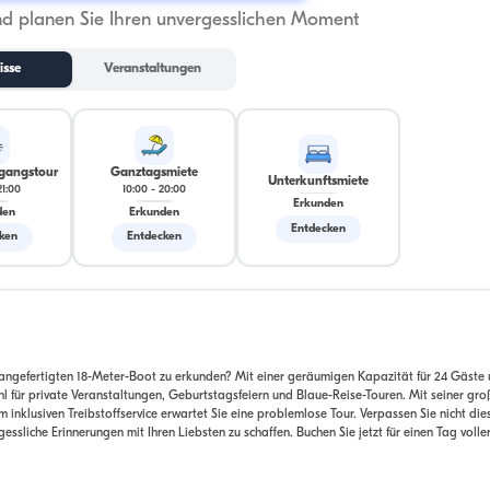
nd planen Sie Ihren unvergesslichen Moment
isse
Veranstaltungen
gangstour
Ganztagsmiete
Unterkunftsmiete
21:00
10:00
-
20:00
Erkunden
den
Erkunden
Entdecken
ken
Entdecken
 angefertigten 18-Meter-Boot zu erkunden? Mit einer geräumigen Kapazität für 24 Gäste 
hl für private Veranstaltungen, Geburtstagsfeiern und Blaue-Reise-Touren. Mit seiner gr
 inklusiven Treibstoffservice erwartet Sie eine problemlose Tour. Verpassen Sie nicht die
ssliche Erinnerungen mit Ihren Liebsten zu schaffen. Buchen Sie jetzt für einen Tag volle