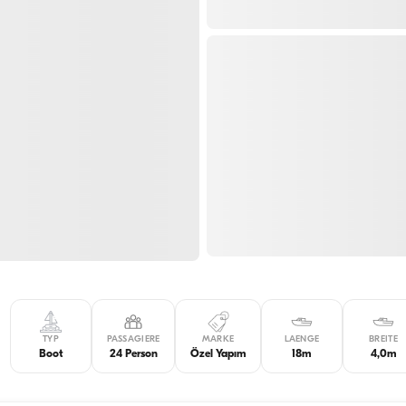
TYP
PASSAGIERE
MARKE
LAENGE
BREITE
Boot
24 Person
Özel Yapım
18m
4,0m