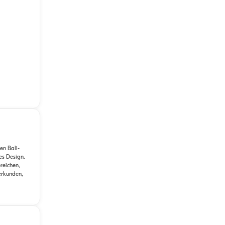
en Bali-
es Design.
reichen,
erkunden,