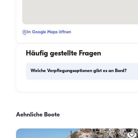
In Google Maps öffnen
Häufig gestellte Fragen
Welche Verpflegungsoptionen gibt es an Bord?
Die Verpflegungsplanung an Bord besteht aus zwei 
Hauptkomponenten: dem Einkauf der Vorräte und der 
Zubereitung der Mahlzeiten. Die Gäste können den Einkau
selbst erledigen oder diese Aufgabe der Crew überlassen. 
Aehnliche Boote
Zubereitung der Mahlzeiten übernimmt die Crew.