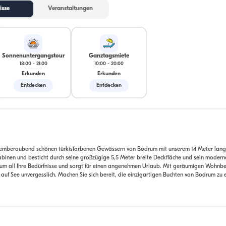
isse
Veranstaltungen
Sonnenuntergangstour
Ganztagsmiete
18:00
-
21:00
10:00
-
20:00
Erkunden
Erkunden
Entdecken
Entdecken
 atemberaubend schönen türkisfarbenen Gewässern von Bodrum mit unserem 14 Meter lang
abinen und besticht durch seine großzügige 5,5 Meter breite Deckfläche und sein modern
um all Ihre Bedürfnisse und sorgt für einen angenehmen Urlaub. Mit geräumigen Wohnbe
f See unvergesslich. Machen Sie sich bereit, die einzigartigen Buchten von Bodrum zu 