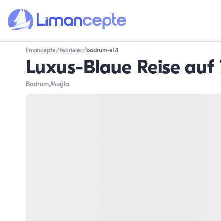
limancepte
/
tekneler
/
bodrum-e14
Luxus-Blaue Reise auf
Bodrum
,Muğla