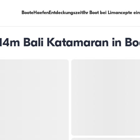
Boote
Haefen
Entdeckungszeit
Ihr Boot bei Limancepte ei
 14m Bali Katamaran in B