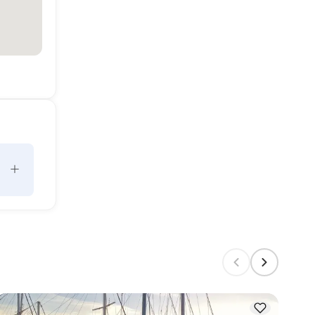
+
 
gen 