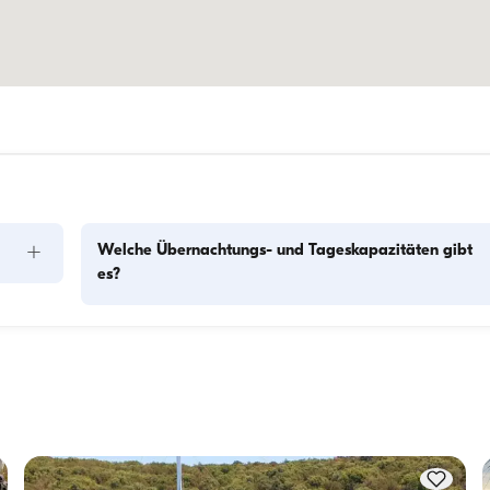
+
Welche Übernachtungs- und Tageskapazitäten gibt
es?
Die Übernachtungskapazität gibt an, wie viele Personen das
Boot über Nacht beherbergen kann, während die 
f 
Tageskapazität die maximale Passagierzahl bei Tagesausflü
Die 
bezeichnet. Bei der Planung von Übernachtungen sollte die 
Übernachtungskapazität berücksichtigt werden; bei 
Tagesvermietungen gilt die Tageskapazität.