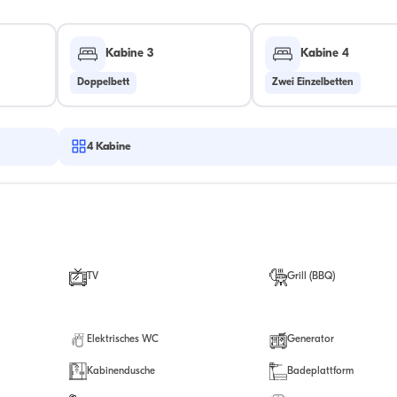
Kabine 3
Kabine 4
Doppelbett
Zwei Einzelbetten
4
Kabine
TV
Grill (BBQ)
Elektrisches WC
Generator
Kabinendusche
Badeplattform