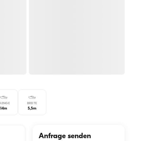
AENGE
BREITE
14m
5,5m
Anfrage senden