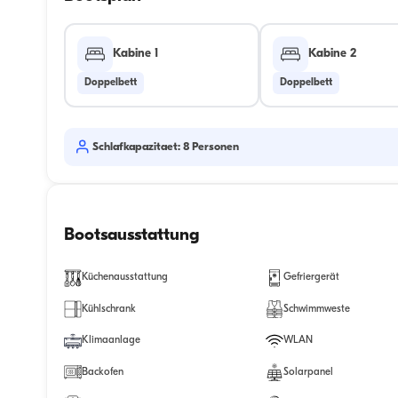
Kabine 1
Kabine 2
Doppelbett
Doppelbett
Schlafkapazitaet: 8 Personen
Bootsausstattung
Küchenausstattung
Gefriergerät
Kühlschrank
Schwimmweste
Klimaanlage
WLAN
Backofen
Solarpanel