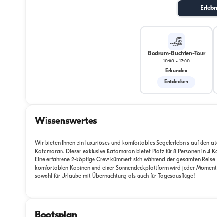
Erlebn
Bodrum-Buchten-Tour
10:00
-
17:00
Erkunden
Entdecken
Wissenswertes
Wir bieten Ihnen ein luxuriöses und komfortables Segelerlebnis auf den
Katamaran. Dieser exklusive Katamaran bietet Platz für 8 Personen in 4 K
Eine erfahrene 2-köpfige Crew kümmert sich während der gesamten Reise 
komfortablen Kabinen und einer Sonnendeckplattform wird jeder Moment au
sowohl für Urlaube mit Übernachtung als auch für Tagesausflüge!
Bootsplan