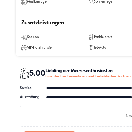
Musikanlage
Sonnenliege
Zusatzleistungen
Seabob
Paddelbrett
VIP-Hoteltransfer
Jet-Auto
Liebling der Meeresenthusiasten
5.00
Eine der bestbewerteten und beliebtesten Yachten!
Service
Ausstattung
Noc