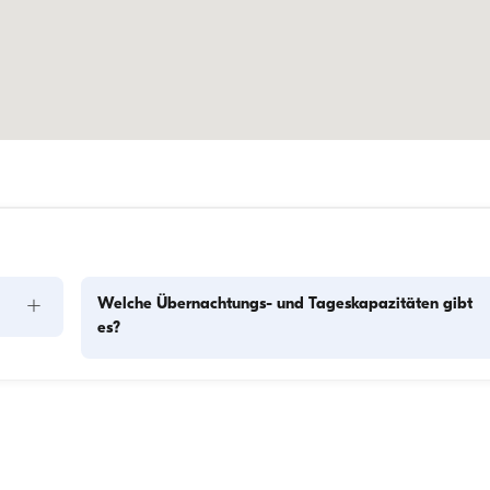
+
Welche Übernachtungs- und Tageskapazitäten gibt
es?
Die Übernachtungskapazität gibt an, wie viele Personen das
Boot über Nacht beherbergen kann, während die 
f 
Tageskapazität die maximale Passagierzahl bei Tagesausflü
Die 
bezeichnet. Bei der Planung von Übernachtungen sollte die 
Übernachtungskapazität berücksichtigt werden; bei 