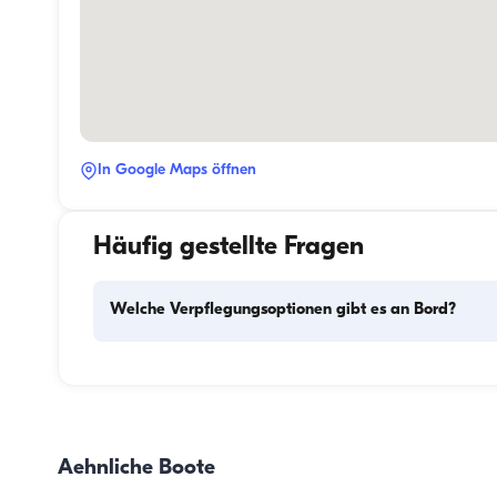
In Google Maps öffnen
Häufig gestellte Fragen
Welche Verpflegungsoptionen gibt es an Bord?
Die Verpflegungsplanung an Bord besteht aus zwei 
Hauptkomponenten: dem Einkauf der Vorräte und der 
Zubereitung der Mahlzeiten. Die Gäste können den Einkau
selbst erledigen oder diese Aufgabe der Crew überlassen. 
Aehnliche Boote
Zubereitung der Mahlzeiten übernimmt die Crew.