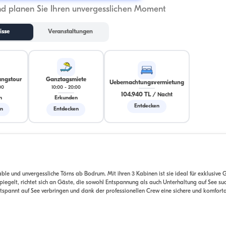
nd planen Sie Ihren unvergesslichen Moment
isse
Veranstaltungen
ngstour
Ganztagsmiete
Uebernachtungsvermietung
00
10:00
-
20:00
104.940 TL
/
Nacht
n
Erkunden
Entdecken
en
Entdecken
ble und unvergessliche Törns ab Bodrum. Mit ihren 3 Kabinen ist sie ideal für exklusive
spiegelt, richtet sich an Gäste, die sowohl Entspannung als auch Unterhaltung auf See su
spannt auf See verbringen und dank der professionellen Crew eine sichere und komfort