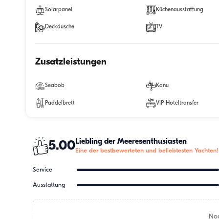
Solarpanel
Küchenausstattung
Deckdusche
TV
Zusatzleistungen
Seabob
Kanu
Paddelbrett
VIP-Hoteltransfer
Liebling der Meeresenthusiasten
5.00
Eine der bestbewerteten und beliebtesten Yachten!
Service
Ausstattung
Noc