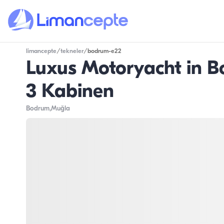
limancepte
/
tekneler
/
bodrum-e22
Luxus Motoryacht in Bo
3 Kabinen
Bodrum
,Muğla