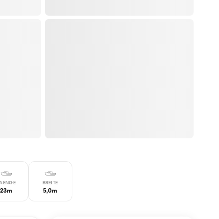
AENGE
BREITE
23m
5,0m