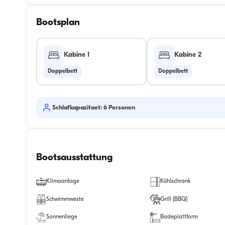
Bootsplan
Kabine 1
Kabine 2
Doppelbett
Doppelbett
Schlafkapazitaet: 6 Personen
Bootsausstattung
Klimaanlage
Kühlschrank
Schwimmweste
Grill (BBQ)
Sonnenliege
Badeplattform