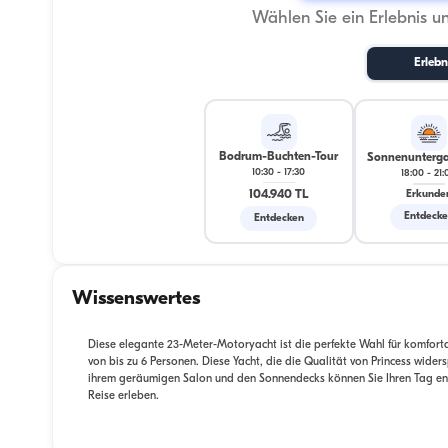
Wählen Sie ein Erlebnis u
Erlebn
Bodrum-Buchten-Tour
Sonnenunterga
10:30
-
17:30
18:00
-
21:
104.940 TL
Erkunde
Entdeck
Entdecken
Wissenswertes
Diese elegante 23-Meter-Motoryacht ist die perfekte Wahl für komforta
von bis zu 6 Personen. Diese Yacht, die die Qualität von Princess wider
ihrem geräumigen Salon und den Sonnendecks können Sie Ihren Tag ent
Reise erleben.