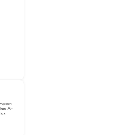
 Gruppen
chen. Mit
able