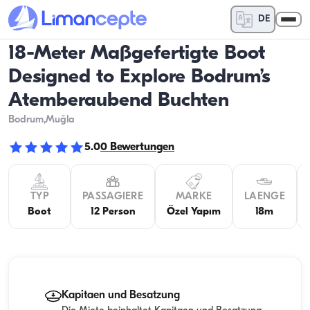
DE
18-Meter Maßgefertigte Boot
Designed to Explore Bodrum’s
Atemberaubend Buchten
Bodrum
,Muğla
5.0
0
Bewertungen
TYP
PASSAGIERE
MARKE
LAENGE
Boot
12 Person
Özel Yapım
18m
Kapitaen und Besatzung