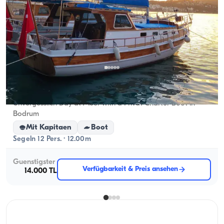
Bodrum, Muğla
Neues Boot
Unvergesslich Day at Meer with a Privat Charter Boot in
Bodrum
Mit Kapitaen
Boot
Segeln 12 Pers. · 12.00m
Guenstigster
Verfügbarkeit & Preis ansehen
14.000 TL