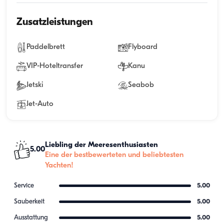
Zusatzleistungen
Paddelbrett
Flyboard
VIP-Hoteltransfer
Kanu
Jetski
Seabob
Jet-Auto
Liebling der Meeresenthusiasten
5.00
Eine der bestbewerteten und beliebtesten
Yachten!
Service
5.00
Sauberkeit
5.00
Ausstattung
5.00