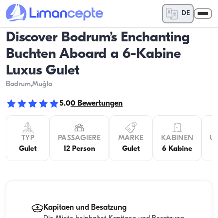
DE
Discover Bodrum’s Enchanting
Buchten Aboard a 6-Kabine
Luxus Gulet
Bodrum
,Muğla
5.0
0
Bewertungen
TYP
PASSAGIERE
MARKE
KABINEN
U
Gulet
12 Person
Gulet
6 Kabine
Kapitaen und Besatzung