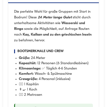
Die perfekte Wahl für große Gruppen mit Start in
Bodrum! Diese
24 Meter lange Gulet
sticht durch
unterhaltsame Aktivitäten wie
Wasserski und
Ringo
sowie die Möglichkeit, auf Anfrage Routen
nach
Kaş, Kalkan und zu den griechischen Inseln
zu befahren, hervor.
BOOTSMERKMALE UND CREW
Größe:
24 Meter
Kapazität:
12 Personen (6 Standardkabinen)
Klimaanlage:
✅ Täglich 4-6 Stunden
Komfort:
Wasch- & Spülmaschine
Crewgröße:
4 Personal (inklusive)
👨‍✈️ 1 Kapitän
👨‍🍳 1 Koch
🧑‍✈️ 2 Matrosen