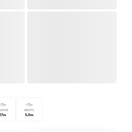
AENGE
BREITE
27m
5,0m