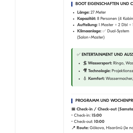
BOOT EIGENSCHAFTEN UND 
Länge:
27 Meter
Kapazität:
8 Personen (4 Kabi
Aufteilung:
1 Master + 2 Dbl + 
Klimaanlage:
✅ Dual-System
(Salon+Master)
✅ ENTERTAINMENT UND AUS
🏄 Wassersport:
Ringo, Wass
🎥 Technologie:
Projektions
💧 Komfort:
Wassermacher, 
PROGRAMM UND WOCHENPR
📅 Check-in / Check-out (Samsta
• Check-in:
15:00
• Check-out:
10:00
📍 Route:
Gökova, Hisarönü (Je na