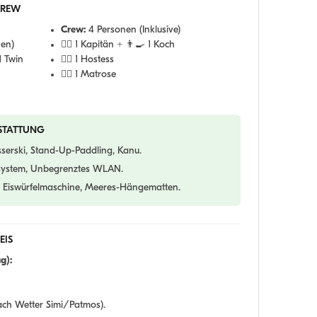
CREW
Crew:
4 Personen (Inklusive)
nen)
👨‍✈️ 1 Kapitän + 👨‍🍳 1 Koch
1 Twin
💁‍♀️ 1 Hostess
🧑‍✈️ 1 Matrose
STATTUNG
erski, Stand-Up-Paddling, Kanu.
system, Unbegrenztes WLAN.
Eiswürfelmaschine, Meeres-Hängematten.
EIS
g):
ch Wetter Simi/Patmos).