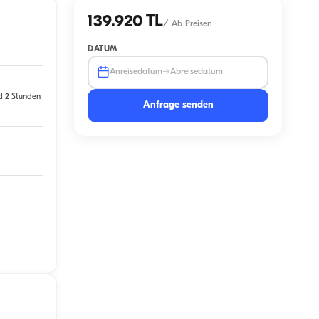
139.920 TL
/
Ab Preisen
DATUM
→
Anreisedatum
Abreisedatum
d 2 Stunden
Anfrage senden