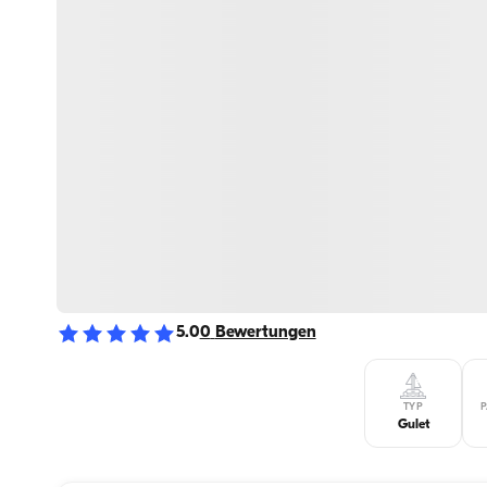
5.0
0
Bewertungen
TYP
P
Gulet