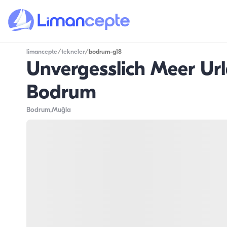
limancepte
/
tekneler
/
bodrum-g18
Unvergesslich Meer Url
Bodrum
Bodrum
,Muğla