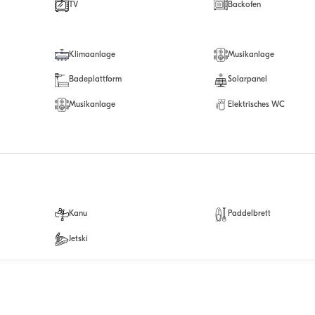
TV
Backofen
Klimaanlage
Musikanlage
Badeplattform
Solarpanel
Musikanlage
Elektrisches WC
Kanu
Paddelbrett
Jetski