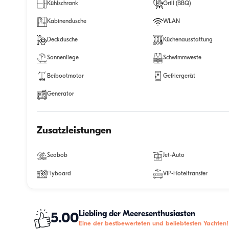
Kühlschrank
Grill (BBQ)
Kabinendusche
WLAN
Deckdusche
Küchenausstattung
Sonnenliege
Schwimmweste
Beibootmotor
Gefriergerät
Generator
Zusatzleistungen
Seabob
Jet-Auto
Flyboard
VIP-Hoteltransfer
Liebling der Meeresenthusiasten
5.00
Eine der bestbewerteten und beliebtesten Yachten!