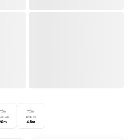
AENGE
BREITE
20m
4,8m