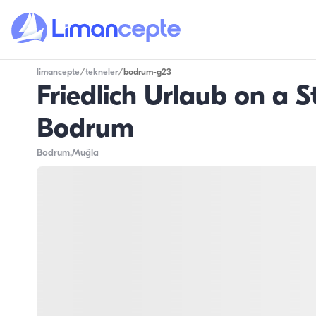
limancepte
/
tekneler
/
bodrum-g23
Friedlich Urlaub on a S
Bodrum
Bodrum
,Muğla