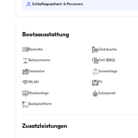
Schlafkapazitaet: 6 Personen
Bootsausstattung
Backofen
Deckdusche
Beibootmotor
Grill (BBQ)
Generator
Sonnenliege
WLAN
TV
Musikanlage
Solarpanel
Badeplattform
Zusatzleistungen