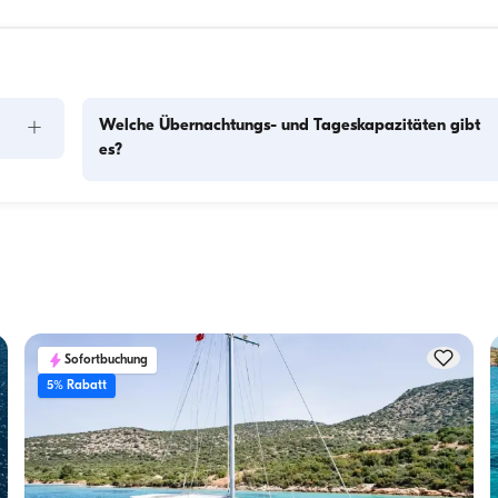
+
Welche Übernachtungs- und Tageskapazitäten gibt
es?
Die Übernachtungskapazität gibt an, wie viele Personen das
Boot über Nacht beherbergen kann, während die 
f 
Tageskapazität die maximale Passagierzahl bei Tagesausflü
Die 
bezeichnet. Bei der Planung von Übernachtungen sollte die 
Übernachtungskapazität berücksichtigt werden; bei 
Tagesvermietungen gilt die Tageskapazität.
Sofortbuchung
5% Rabatt