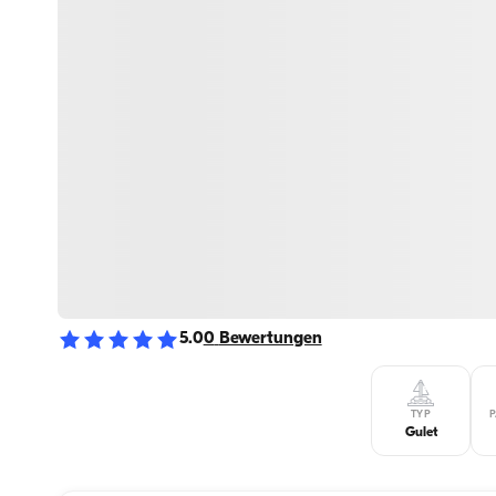
5.0
0
Bewertungen
TYP
P
Gulet