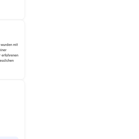
n wurden mit
iner
r erfahrenen
esslichen