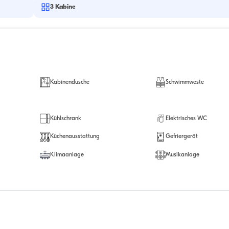
3
Kabine
Kabinendusche
Schwimmweste
Kühlschrank
Elektrisches WC
Küchenausstattung
Gefriergerät
Klimaanlage
Musikanlage