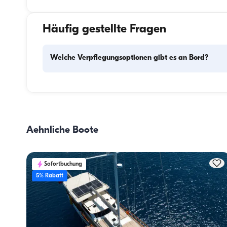
Häufig gestellte Fragen
Welche Verpflegungsoptionen gibt es an Bord?
Die Verpflegungsplanung an Bord besteht aus zwei 
Hauptkomponenten: dem Einkauf der Vorräte und der 
Zubereitung der Mahlzeiten. Die Gäste können den Einkau
selbst erledigen oder diese Aufgabe der Crew überlassen. 
Aehnliche Boote
Zubereitung der Mahlzeiten übernimmt die Crew.
Sofortbuchung
5% Rabatt