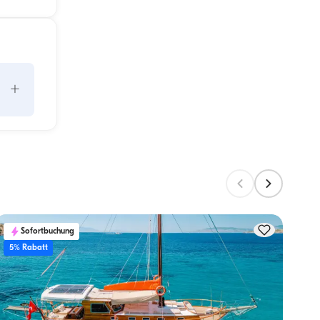
+
 
gen 
Sofortbuchung
5% Rabatt