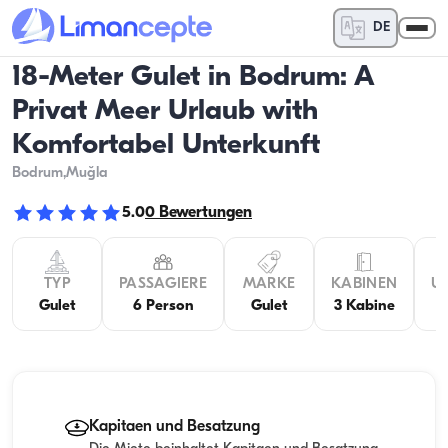
DE
18-Meter Gulet in Bodrum: A
Privat Meer Urlaub with
Komfortabel Unterkunft
Bodrum
,Muğla
5.0
0
Bewertungen
TYP
PASSAGIERE
MARKE
KABINEN
U
Gulet
6 Person
Gulet
3 Kabine
Kapitaen und Besatzung