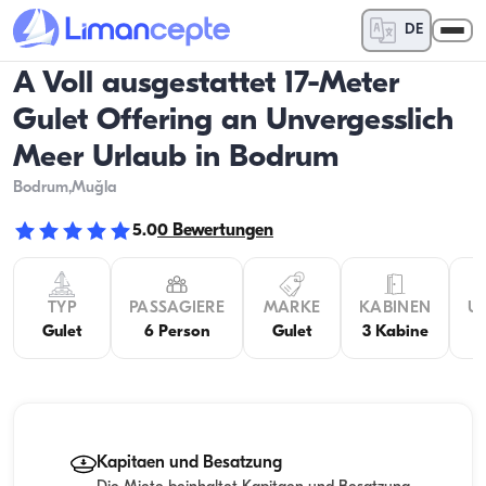
DE
A Voll ausgestattet 17-Meter
Gulet Offering an Unvergesslich
Meer Urlaub in Bodrum
Bodrum
,Muğla
5.0
0
Bewertungen
TYP
PASSAGIERE
MARKE
KABINEN
U
Gulet
6 Person
Gulet
3 Kabine
Kapitaen und Besatzung