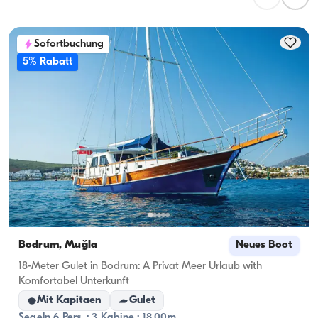
Planung von Übernachtungen sollte die 
Übernachtungskapazität berücksichtigt werden; bei 
Sofortbuchung
Tagesvermietungen gilt die Tageskapazität.
5% Rabatt
Bodrum, Muğla
Neues Boot
18-Meter Gulet in Bodrum: A Privat Meer Urlaub with
Komfortabel Unterkunft
Mit Kapitaen
Gulet
Segeln 6 Pers. · 3 Kabine · 18.00m