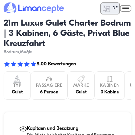
DE
21m Luxus Gulet Charter Bodrum
| 3 Kabinen, 6 Gäste, Privat Blue
Kreuzfahrt
Bodrum
,Muğla
5.0
0
Bewertungen
TYP
PASSAGIERE
MARKE
KABINEN
U
Gulet
6 Person
Gulet
3 Kabine
Kapitaen und Besatzung