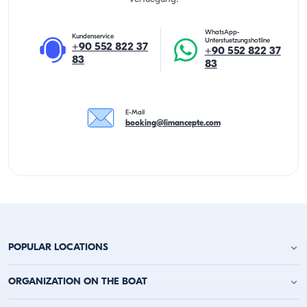
WhatsApp-
Kundenservice
Unterstuetzungshotline
+90 552 822 37
+90 552 822 37
83
83
E-Mail
booking@limancepte.com
POPULAR LOCATIONS
Yachtcharter Antalya
ORGANIZATION ON THE BOAT
Yachtcharter Alanya
Yachtcharter Kemer