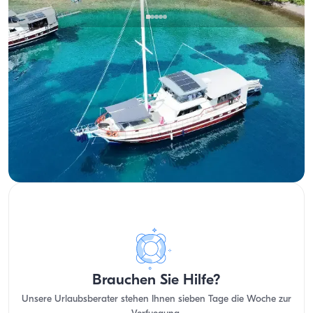
Bozburun, Diğer
Neues Boot
Luxus 20 Meter Gulet Charter in Bozburun - Blue Kreuzfahrt
for 12 Gäste
Mit Kapitaen
Gulet
Segeln 12 Pers. · 5 Kabine · 20.00m
Verfügbarkeit & Preis ansehen
Brauchen Sie Hilfe?
Unsere Urlaubsberater stehen Ihnen sieben Tage die Woche zur