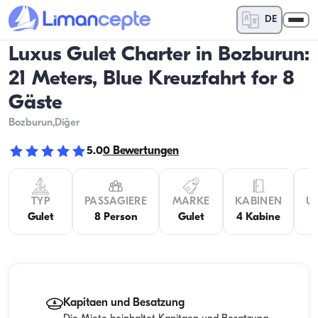
DE
Luxus Gulet Charter in Bozburun:
21 Meters, Blue Kreuzfahrt for 8
Gäste
Bozburun
,Diğer
5.0
0
Bewertungen
TYP
PASSAGIERE
MARKE
KABINEN
U
Gulet
8 Person
Gulet
4 Kabine
Kapitaen und Besatzung