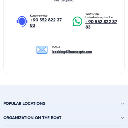
Verfuegung.
WhatsApp-
Kundenservice
Unterstuetzungshotline
+90 552 822 37
+90 552 822 37
83
83
E-Mail
booking@limancepte.com
POPULAR LOCATIONS
Yachtcharter Antalya
ORGANIZATION ON THE BOAT
Yachtcharter Alanya