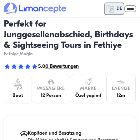
DE
Perfekt for
Junggesellenabschied, Birthdays
& Sightseeing Tours in Fethiye
Fethiye
,Muğla
5.0
0
Bewertungen
TYP
PASSAGIERE
MARKE
LAENGE
Boot
12 Person
Özel yapimf
12m
Kapitaen und Besatzung