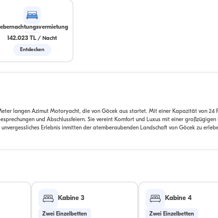
ebernachtungsvermietung
142.023 TL
/
Nacht
Entdecken
Meter langen Azimut Motoryacht, die von Göcek aus startet. Mit einer Kapazität von 24 P
esprechungen und Abschlussfeiern. Sie vereint Komfort und Luxus mit einer großzügigen 
in unvergessliches Erlebnis inmitten der atemberaubenden Landschaft von Göcek zu erleb
Kabine 3
Kabine 4
Zwei Einzelbetten
Zwei Einzelbetten