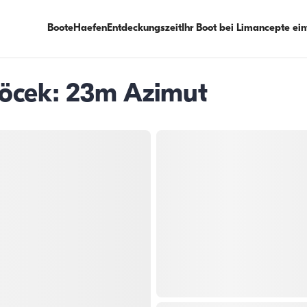
Boote
Haefen
Entdeckungszeit
Ihr Boot bei Limancepte ei
Göcek: 23m Azimut