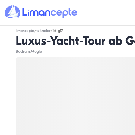
limancepte
/
tekneler
/
ist-g17
Luxus-Yacht-Tour ab 
Bodrum
,Muğla