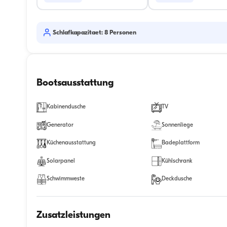
Schlafkapazitaet: 8 Personen
Bootsausstattung
Kabinendusche
TV
Generator
Sonnenliege
Küchenausstattung
Badeplattform
Solarpanel
Kühlschrank
Schwimmweste
Deckdusche
Zusatzleistungen