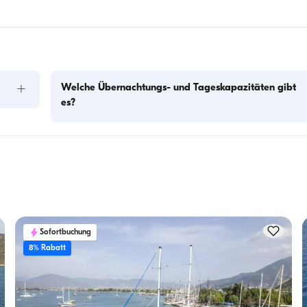
+
Welche Übernachtungs- und Tageskapazitäten gibt
es?
Die Übernachtungskapazität gibt an, wie viele Personen das
Boot über Nacht beherbergen kann, während die 
f 
Tageskapazität die maximale Passagierzahl bei Tagesausflü
Die 
bezeichnet. Bei der Planung von Übernachtungen sollte die 
Übernachtungskapazität berücksichtigt werden; bei 
Tagesvermietungen gilt die Tageskapazität.
Sofortbuchung
8% Rabatt