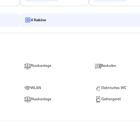
4
Kabine
Musikanlage
Backofen
WLAN
Elektrisches WC
Musikanlage
Gefriergerät