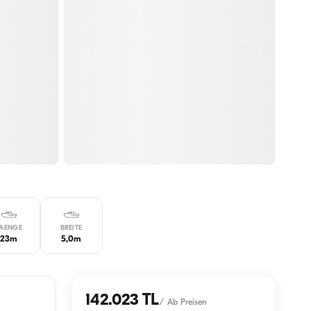
AENGE
BREITE
23m
5,0m
142.023 TL
/
Ab Preisen