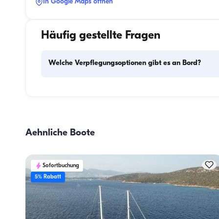
In Google Maps öffnen
Häufig gestellte Fragen
Welche Verpflegungsoptionen gibt es an Bord?
Die Verpflegungsplanung an Bord besteht aus zwei 
Hauptkomponenten: dem Einkauf der Vorräte und der 
Zubereitung der Mahlzeiten. Die Gäste können den Einkau
selbst erledigen oder diese Aufgabe der Crew überlassen. 
Aehnliche Boote
Zubereitung der Mahlzeiten übernimmt die Crew.
Sofortbuchung
5% Rabatt