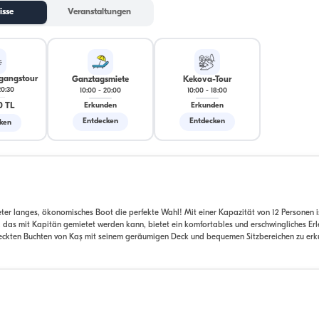
isse
Veranstaltungen
gangstour
Ganztagsmiete
Kekova-Tour
20:30
10:00
-
20:00
10:00
-
18:00
0 TL
Erkunden
Erkunden
Entdecken
Entdecken
ken
Meter langes, ökonomisches Boot die perfekte Wahl! Mit einer Kapazität von 12 Personen i
das mit Kapitän gemietet werden kann, bietet ein komfortables und erschwingliches Erle
steckten Buchten von Kaş mit seinem geräumigen Deck und bequemen Sitzbereichen zu er