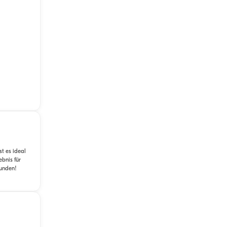
st es ideal
bnis für
kunden!