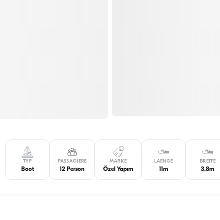
TYP
PASSAGIERE
MARKE
LAENGE
BREITE
Boot
12 Person
Özel Yapım
11m
3,8m