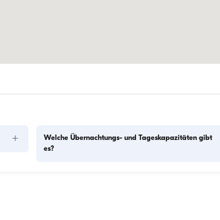
+
Welche Übernachtungs- und Tageskapazitäten gibt
es?
Die Übernachtungskapazität gibt an, wie viele Personen das
Boot über Nacht beherbergen kann, während die 
f 
Tageskapazität die maximale Passagierzahl bei Tagesausflü
Die 
bezeichnet. Bei der Planung von Übernachtungen sollte die 
Übernachtungskapazität berücksichtigt werden; bei 