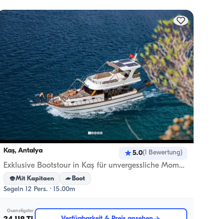
Kaş, Antalya
Kaş, 
5.0
(
1
Bewertung
)
Exklusive Bootstour in Kaş für unvergessliche Momente
Ökon
Mit Kapitaen
Boot
M
Segeln 12 Pers. · 15.00m
Segeln
Guenstigster
Guen
Verfügbarkeit & Preis ansehen