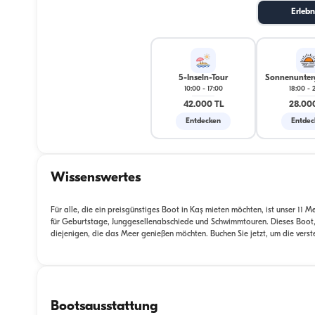
Erlebn
5-Inseln-Tour
Sonnenunter
10:00
-
17:00
18:00
-
42.000 TL
28.00
Entdecken
Entdec
Wissenswertes
Für alle, die ein preisgünstiges Boot in Kaş mieten möchten, ist unser 11 
für Geburtstage, Junggesellenabschiede und Schwimmtouren. Dieses Boot, 
diejenigen, die das Meer genießen möchten. Buchen Sie jetzt, um die ver
Bootsausstattung