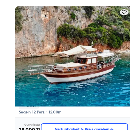
Kaş, Antalya
Neues Boot
Unvergesslicher 12-Personen-Meeresurlaub mit einer luxuriösen 12-Meter-Gulet in Kaş und spezielle Pakete
Gulet
Segeln 12 Pers. · 12.00m
Guenstigster
Verfügbarkeit & Preis ansehen