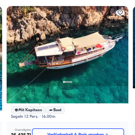
Tagesvermietungen gilt die Tageskapazität.
Kaş, Antalya
5.0
(
1
Bewertung
)
Are You Ready for a Blaue Reise in Kas with a 12-Personen Kapazität?
Mit Kapitaen
Boot
Segeln 12 Pers. · 16.00m
Guenstigster
Verfügbarkeit & Preis ansehen