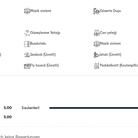
Müzik sistemi
Güverte Duşu
Güneşlenme Yatağı
Can yeleği
Buzdolabı
Müzik sistemi
)
Seabob (Ücretli)
Jetski (Ücretli)
Fly board (Ücretli)
Paddelbrett (Kostenpflic
5.00
Sauberkeit
5.00
h keine Bewertungen