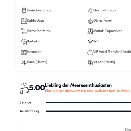
Derindondurucu
Elektrikli Tuvalet
Kabin Duşu
Güneş Paneli
Yüzme Platformu
Mutfak Ekipmanları
Barbekü
Wifi
Jeneratör
VİP Hotel Transfer (Ücretli
Kano (Ücretli)
Jet car (Ücretli)
Liebling der Meeresenthusiasten
5.00
Eine der bestbewerteten und beliebtesten Yachten!
Service
Ausstattung
Noc