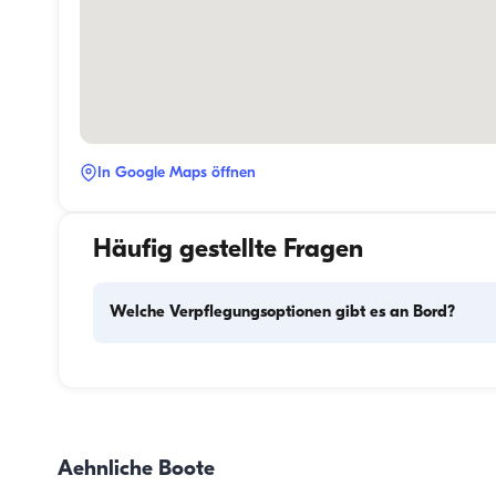
In Google Maps öffnen
Häufig gestellte Fragen
Welche Verpflegungsoptionen gibt es an Bord?
Die Verpflegungsplanung an Bord besteht aus zwei 
Hauptkomponenten: dem Einkauf der Vorräte und der 
Zubereitung der Mahlzeiten. Die Gäste können den Einkau
selbst erledigen oder diese Aufgabe der Crew überlassen. 
Aehnliche Boote
Zubereitung der Mahlzeiten übernimmt die Crew.