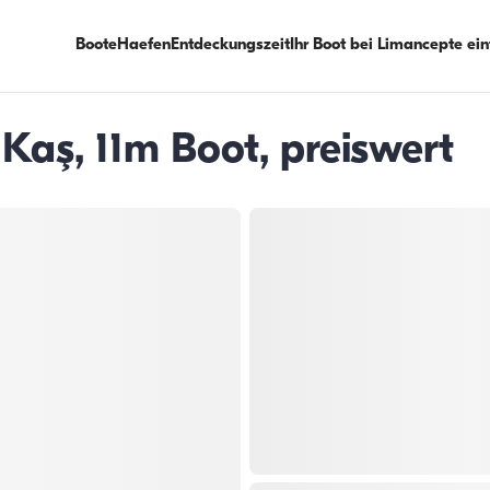
Boote
Haefen
Entdeckungszeit
Ihr Boot bei Limancepte ei
 Kaş, 11m Boot, preiswert