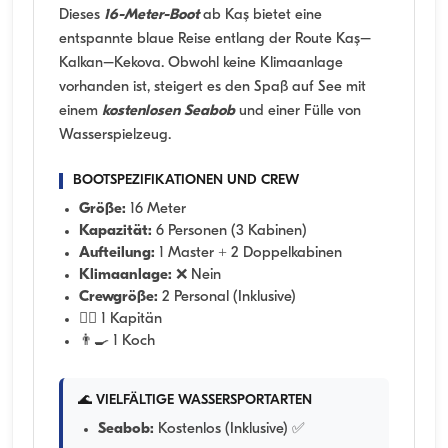
Dieses
16-Meter-Boot
ab Kaş bietet eine
entspannte blaue Reise entlang der Route Kaş–
Kalkan–Kekova. Obwohl keine Klimaanlage
vorhanden ist, steigert es den Spaß auf See mit
einem
kostenlosen Seabob
und einer Fülle von
Wasserspielzeug.
BOOTSPEZIFIKATIONEN UND CREW
Größe:
16 Meter
Kapazität:
6 Personen (3 Kabinen)
Aufteilung:
1 Master + 2 Doppelkabinen
Klimaanlage:
❌ Nein
Crewgröße:
2 Personal (Inklusive)
👨‍✈️ 1 Kapitän
👨‍🍳 1 Koch
🌊 VIELFÄLTIGE WASSERSPORTARTEN
Seabob:
Kostenlos (Inklusive) ✅