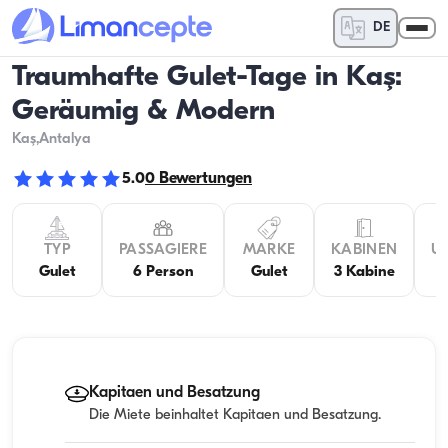
DE
Traumhafte Gulet-Tage in Kaş:
Geräumig & Modern
Kaş
,Antalya
5.0
0
Bewertungen
TYP
PASSAGIERE
MARKE
KABINEN
U
Gulet
6 Person
Gulet
3 Kabine
Kapitaen und Besatzung
Die Miete beinhaltet Kapitaen und Besatzung.