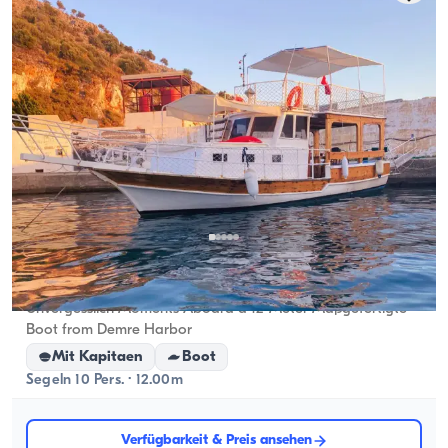
Demre, Antalya
5.0
(
1
Bewertung
)
Unvergesslich Moments Aboard a 12-Meter Maßgefertigte
Boot from Demre Harbor
Mit Kapitaen
Boot
Segeln 10 Pers. · 12.00m
Verfügbarkeit & Preis ansehen