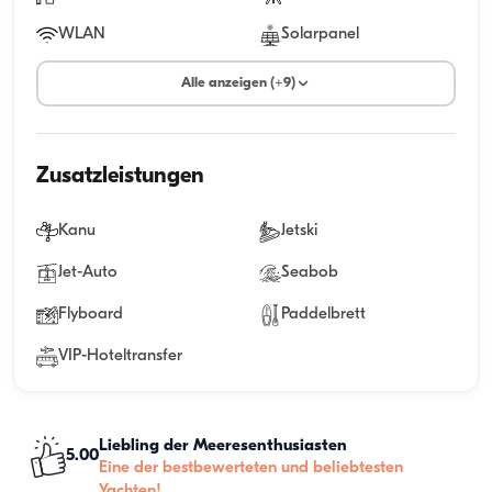
WLAN
Solarpanel
Alle anzeigen (+9)
Zusatzleistungen
Kanu
Jetski
Jet-Auto
Seabob
Flyboard
Paddelbrett
VIP-Hoteltransfer
Liebling der Meeresenthusiasten
5.00
Eine der bestbewerteten und beliebtesten
Yachten!