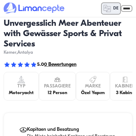
DE
Unvergesslich Meer Abenteuer
with Gewässer Sports & Privat
Services
Kemer
,Antalya
5.0
0
Bewertungen
TYP
PASSAGIERE
MARKE
KABINEN
Motoryacht
12 Person
Özel Yapım
3 Kabine
Kapitaen und Besatzung