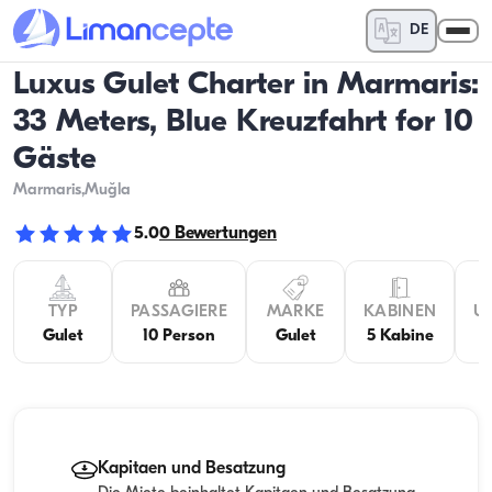
DE
Luxus Gulet Charter in Marmaris:
33 Meters, Blue Kreuzfahrt for 10
Gäste
Marmaris
,Muğla
5.0
0
Bewertungen
TYP
PASSAGIERE
MARKE
KABINEN
U
Gulet
10 Person
Gulet
5 Kabine
Kapitaen und Besatzung