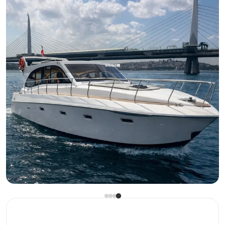
بيبك, İstanbul
قارب جديد
استمتع بيوم لا يُنسى في مضيق البوسفور مع يختنا الفاخر
Börümüz بطول 14 مترًا والذي يبحر من بيبيك (السعة: 10
أشخاص)
يخت بمحرك
إبحار 10 شخص · 2 كابينة · 14.00m
الأقل
عرض التوفر والسعر
3.750 TL