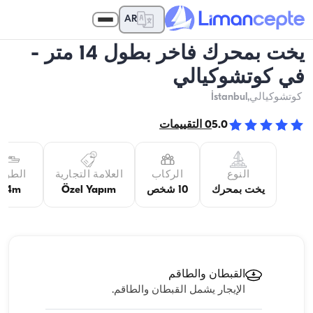
AR
يخت بمحرك فاخر بطول 14 متر -
في كوتشوكيالي
كوتشوكيالي
,İstanbul
5.0
0
التقييمات
النوع
الركاب
العلامة التجارية
الطول
يخت بمحرك
10 شخص
Özel Yapım
14m
القبطان والطاقم
الإيجار يشمل القبطان والطاقم.