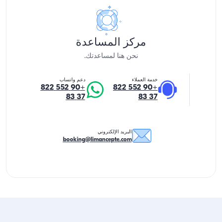
مركز المساعدة
نحن هنا لمساعدتك.
خدمة العملاء
دعم واتساب
+90 552 822
+90 552 822
37 83
37 83
البريد الإلكتروني
booking@limancepte.com