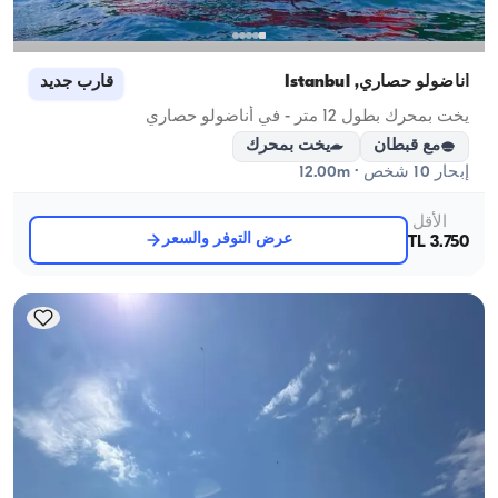
أناضولو حصاري, İstanbul
قارب جديد
يخت بمحرك بطول 12 متر - في أناضولو حصاري
مع قبطان
يخت بمحرك
إبحار 10 شخص · 12.00m
الأقل
عرض التوفر والسعر
3.750 TL