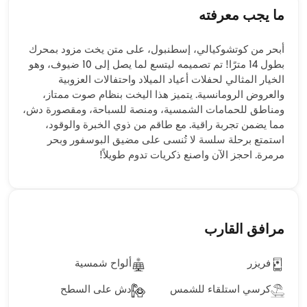
ما يجب معرفته
أبحر من كوتشوكيالي، إسطنبول، على متن يخت مزود بمحرك
بطول 14 مترًا! تم تصميمه ليتسع لما يصل إلى 10 ضيوف، وهو
الخيار المثالي لحفلات أعياد الميلاد واحتفالات العزوبية
والعروض الرومانسية. يتميز هذا اليخت بنظام صوت ممتاز،
ومناطق للحمامات الشمسية، ومنصة للسباحة، ومقصورة دش،
مما يضمن تجربة راقية. مع طاقم من ذوي الخبرة والوقود،
استمتع برحلة سلسة لا تُنسى على مضيق البوسفور وبحر
مرمرة. احجز الآن واصنع ذكريات تدوم طويلاً!
مرافق القارب
فريزر
ألواح شمسية
كرسي استلقاء للشمس
دش على السطح