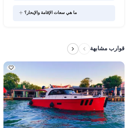
يتضمن تخطيط الطعام على متن القارب مكونين رئيسيين: 
+
ما هي سعات الإقامة والإبحار؟
شراء المؤن وإعداد الطعام. يمكن للضيوف القيام بالتسوق 
بأنفسهم أو تفويض هذه المهمة لطاقم القارب. يتولى 
الطاقم إعداد الطعام.
تشير سعة الإقامة إلى عدد الأشخاص الذين يمكن للقارب 
استضافتهم بين عشية وضحاها، بينما تشير سعة الإبحار 
إلى الحد الأقصى لعدد الركاب في الرحلات النهارية. عند 
قوارب مشابهة
التخطيط لإقامة ليلية، ضع في الاعتبار سعة الإقامة؛ أما 
للإيجارات اليومية، فتنطبق سعة الإبحار.