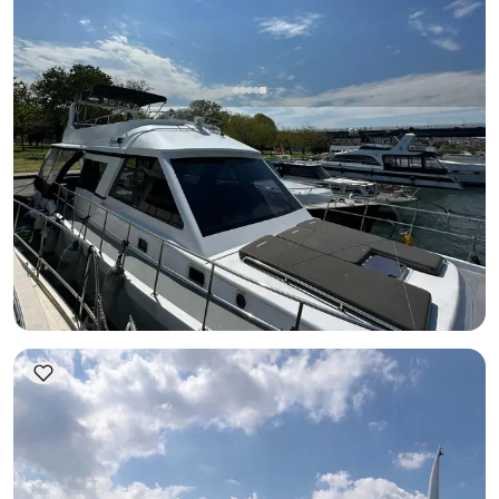
أمينونو, İstanbul
قارب جديد
يخت بمحرك بطول 15 متر - في أمينونو
مع قبطان
يخت بمحرك
إبحار 12 شخص · 15.00m
الأقل
عرض التوفر والسعر
3.750 TL