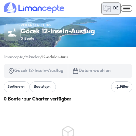
DE
VERANSTALTUNG
Göcek 12-Inseln-Ausflug
0
Boote
limancepte
/
tekneler
/
12-adalar-turu
Göcek 12-Inseln-Ausflug
Datum waehlen
Sortieren
Bootstyp
Filter
0 Boote · zur Charter verfügbar