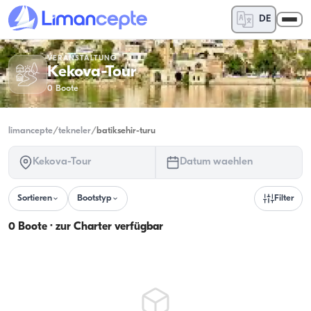
DE
VERANSTALTUNG
Kekova-Tour
0
Boote
limancepte
/
tekneler
/
batiksehir-turu
Kekova-Tour
Datum waehlen
Sortieren
Bootstyp
Filter
0 Boote · zur Charter verfügbar