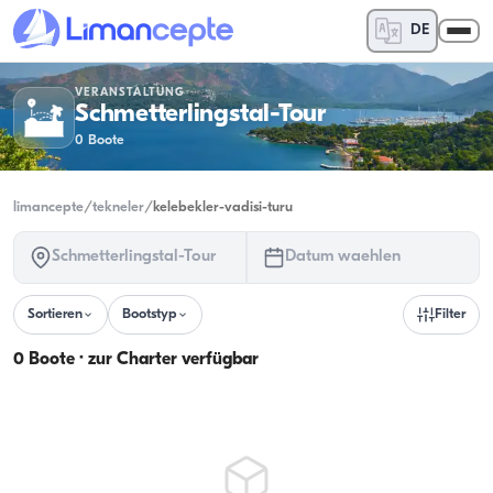
DE
VERANSTALTUNG
Schmetterlingstal-Tour
0
Boote
limancepte
/
tekneler
/
kelebekler-vadisi-turu
Schmetterlingstal-Tour
Datum waehlen
Sortieren
Bootstyp
Filter
0 Boote · zur Charter verfügbar