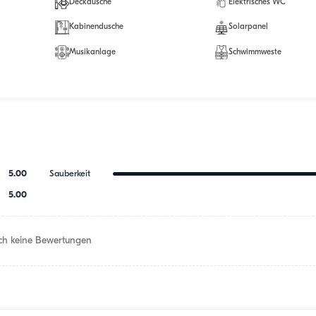
Deckdusche
Elektrisches WC
Kabinendusche
Solarpanel
Musikanlage
Schwimmweste
5.00
Sauberkeit
5.00
h keine Bewertungen