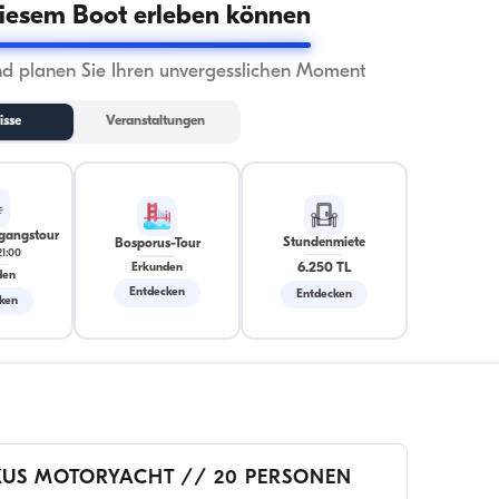
iesem Boot erleben können
nd planen Sie Ihren unvergesslichen Moment
isse
Veranstaltungen
gangstour
Stundenmiete
Bosporus-Tour
21:00
6.250 TL
Erkunden
den
Entdecken
Entdecken
ken
XUS MOTORYACHT // 20 PERSONEN