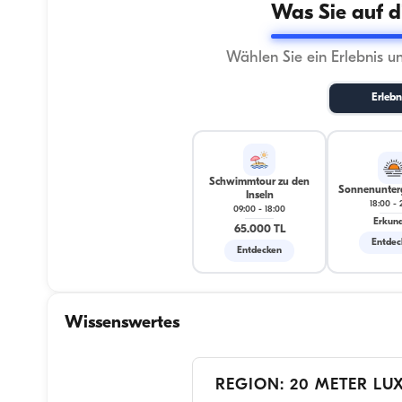
Was Sie auf d
Wählen Sie ein Erlebnis u
Erlebn
Schwimmtour zu den
Sonnenunter
Inseln
18:00
-
09:00
-
18:00
Erkun
65.000 TL
Entdec
Entdecken
Wissenswertes
REGION: 20 METER LU