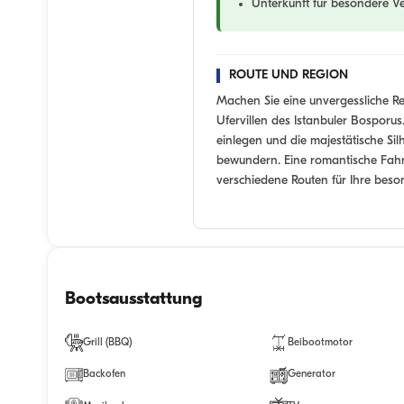
Unterkunft für besondere V
ROUTE UND REGION
Machen Sie eine unvergessliche Re
Ufervillen des Istanbuler Bosporu
einlegen und die majestätische Si
bewundern. Eine romantische Fah
verschiedene Routen für Ihre bes
Bootsausstattung
Grill (BBQ)
Beibootmotor
Backofen
Generator