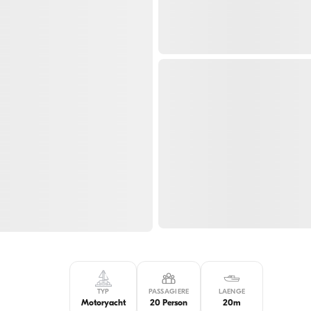
TYP
PASSAGIERE
LAENGE
Motoryacht
20 Person
20m