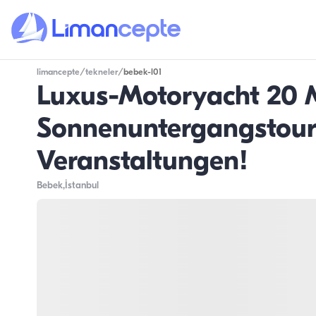
limancepte
/
tekneler
/
bebek-l01
Luxus-Motoryacht 20 M
Sonnenuntergangstour,
Veranstaltungen!
Bebek
,İstanbul