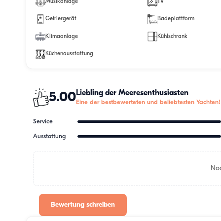
Musikanlage
TV
Gefriergerät
Badeplattform
Klimaanlage
Kühlschrank
Küchenausstattung
Liebling der Meeresenthusiasten
5.00
Eine der bestbewerteten und beliebtesten Yachten!
Service
Ausstattung
Noc
Bewertung schreiben