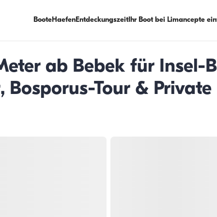
Boote
Haefen
Entdeckungszeit
Ihr Boot bei Limancepte ei
eter ab Bebek für Insel-B
 Bosporus-Tour & Private