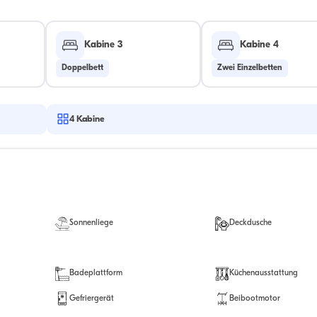
Kabine 3
Kabine 4
Doppelbett
Zwei Einzelbetten
4
Kabine
Sonnenliege
Deckdusche
Badeplattform
Küchenausstattung
Gefriergerät
Beibootmotor