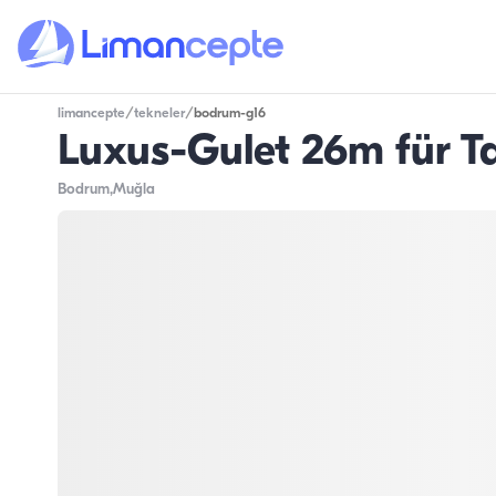
limancepte
/
tekneler
/
bodrum-g16
Luxus-Gulet 26m für 
Bodrum
,Muğla