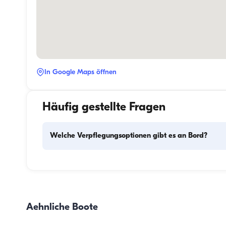
In Google Maps öffnen
Häufig gestellte Fragen
Welche Verpflegungsoptionen gibt es an Bord?
Die Verpflegungsplanung an Bord besteht aus zwei 
Hauptkomponenten: dem Einkauf der Vorräte und der 
Zubereitung der Mahlzeiten. Die Gäste können den Einkau
selbst erledigen oder diese Aufgabe der Crew überlassen. 
Aehnliche Boote
Zubereitung der Mahlzeiten übernimmt die Crew.