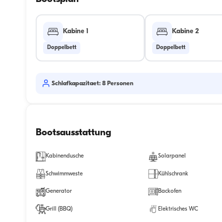
Kabine 1
Kabine 2
Doppelbett
Doppelbett
Schlafkapazitaet: 8 Personen
Bootsausstattung
Kabinendusche
Solarpanel
Schwimmweste
Kühlschrank
Generator
Backofen
Grill (BBQ)
Elektrisches WC