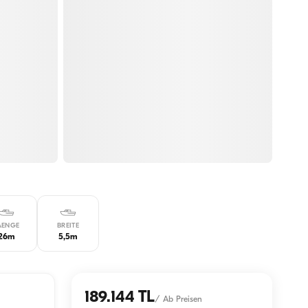
AENGE
BREITE
26m
5,5m
189.144 TL
/
Ab Preisen