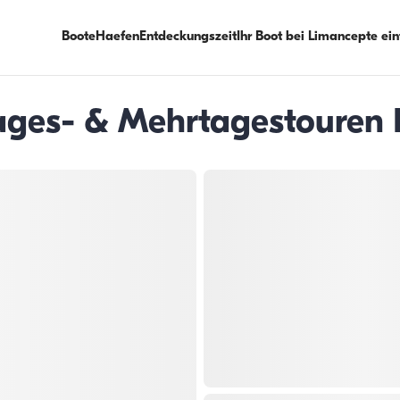
Boote
Haefen
Entdeckungszeit
Ihr Boot bei Limancepte ei
Tages- & Mehrtagestouren