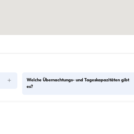
+
Welche Übernachtungs- und Tageskapazitäten gibt
es?
Die Übernachtungskapazität gibt an, wie viele Personen das
Boot über Nacht beherbergen kann, während die 
f 
Tageskapazität die maximale Passagierzahl bei Tagesausflü
Die 
bezeichnet. Bei der Planung von Übernachtungen sollte die 
Übernachtungskapazität berücksichtigt werden; bei 