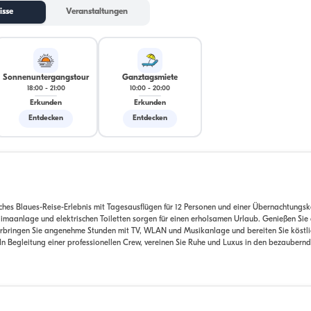
isse
Veranstaltungen
Sonnenuntergangstour
Ganztagsmiete
18:00
-
21:00
10:00
-
20:00
Erkunden
Erkunden
Entdecken
Entdecken
ches Blaues-Reise-Erlebnis mit Tagesausflügen für 12 Personen und einer Übernachtungsk
imaanlage und elektrischen Toiletten sorgen für einen erholsamen Urlaub. Genießen Sie
rbringen Sie angenehme Stunden mit TV, WLAN und Musikanlage und bereiten Sie köstli
 In Begleitung einer professionellen Crew, vereinen Sie Ruhe und Luxus in den bezaubern