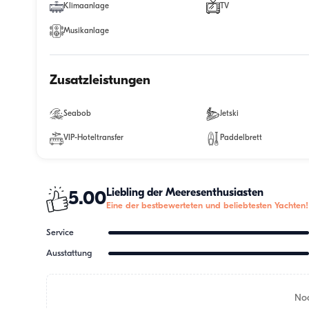
Klimaanlage
TV
Musikanlage
Zusatzleistungen
Seabob
Jetski
VIP-Hoteltransfer
Paddelbrett
Liebling der Meeresenthusiasten
5.00
Eine der bestbewerteten und beliebtesten Yachten!
Service
Ausstattung
Noc