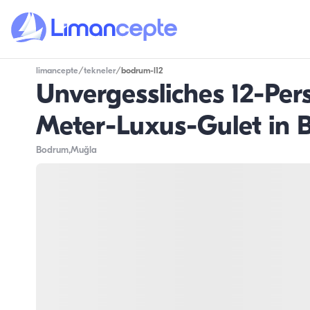
limancepte
/
tekneler
/
bodrum-l12
Unvergessliches 12-Per
Meter-Luxus-Gulet in
Bodrum
,Muğla