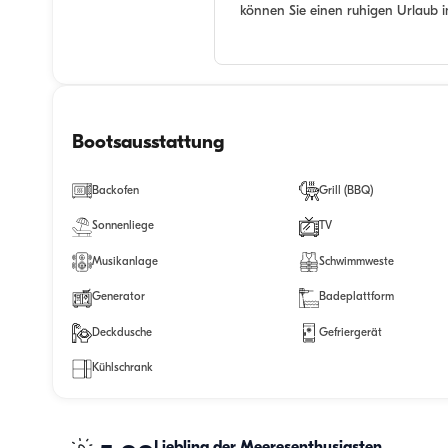
können Sie einen ruhigen Urlaub i
Bootsausstattung
Backofen
Grill (BBQ)
Sonnenliege
TV
Musikanlage
Schwimmweste
Generator
Badeplattform
Deckdusche
Gefriergerät
Kühlschrank
Liebling der Meeresenthusiasten