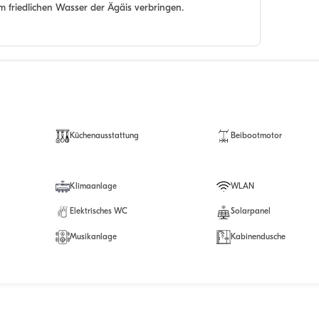
m friedlichen Wasser der Ägäis verbringen.
Küchenausstattung
Beibootmotor
Klimaanlage
WLAN
Elektrisches WC
Solarpanel
Musikanlage
Kabinendusche