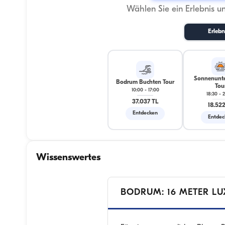
Wählen Sie ein Erlebnis u
Erlebn
Sonnenunt
Bodrum Buchten Tour
Tou
10:00
-
17:00
18:30
-
2
37.037 TL
18.522
Entdecken
Entdec
Wissenswertes
BODRUM: 16 METER LU