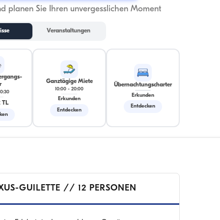
nd planen Sie Ihren unvergesslichen Moment
isse
Veranstaltungen
ergangs-
Ganztägige Miete
r
Übernachtungscharter
10:00
-
20:00
0:30
Erkunden
Erkunden
 TL
Entdecken
Entdecken
ken
XUS-GUILETTE // 12 PERSONEN