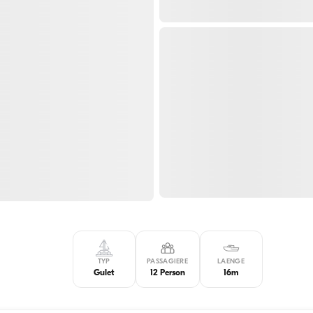
TYP
PASSAGIERE
LAENGE
Gulet
12 Person
16m