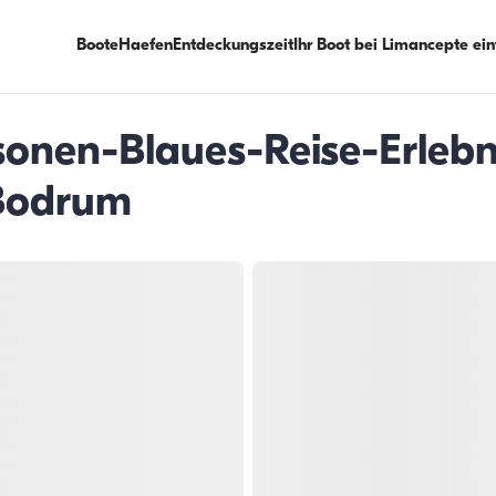
Boote
Haefen
Entdeckungszeit
Ihr Boot bei Limancepte ei
sonen-Blaues-Reise-Erlebni
 Bodrum