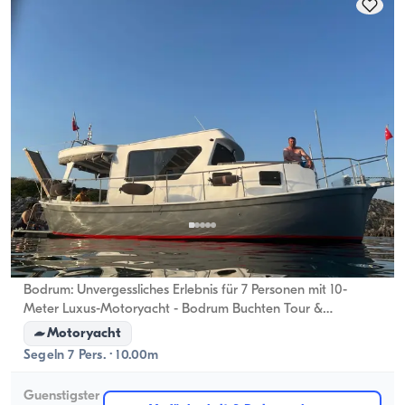
Bodrum, Muğla
Neues Boot
Bodrum: Unvergessliches Erlebnis für 7 Personen mit 10-
Meter Luxus-Motoryacht - Bodrum Buchten Tour &
Besondere Feiern
Motoryacht
Segeln 7 Pers. · 10.00m
Guenstigster