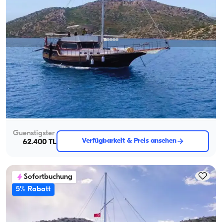
Marmaris, Muğla
Neues Boot
4-Kabine Gulet to Explore the Atemberaubend Coves of
Marmaris
Mit Kapitaen
Gulet
Segeln 8 Pers. · 4 Kabine · 20.00m
Guenstigster
Verfügbarkeit & Preis ansehen
62.400 TL
Sofortbuchung
5% Rabatt