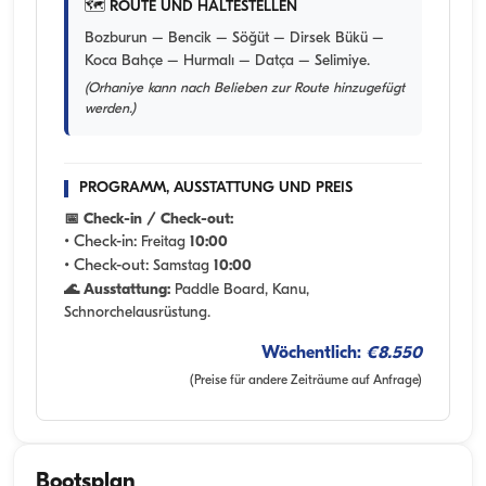
🗺️ ROUTE UND HALTESTELLEN
Bozburun – Bencik – Söğüt – Dirsek Bükü –
Koca Bahçe – Hurmalı – Datça – Selimiye.
(Orhaniye kann nach Belieben zur Route hinzugefügt
werden.)
PROGRAMM, AUSSTATTUNG UND PREIS
📅 Check-in / Check-out:
• Check-in:
Freitag
10:00
• Check-out:
Samstag
10:00
🌊 Ausstattung:
Paddle Board, Kanu,
Schnorchelausrüstung.
Wöchentlich:
€8.550
(Preise für andere Zeiträume auf Anfrage)
Bootsplan