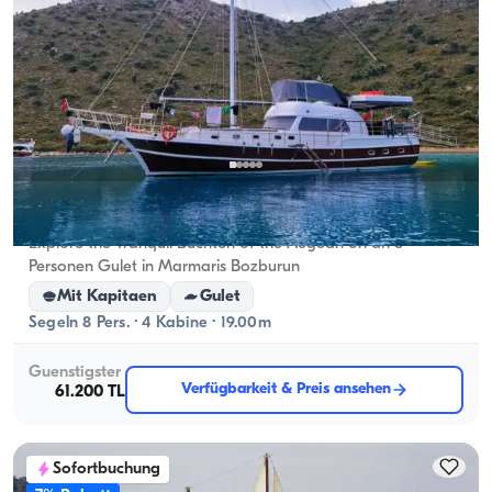
Marmaris, Muğla
Neues Boot
Explore the Tranquil Buchten of the Aegean on an 8-
Personen Gulet in Marmaris Bozburun
Mit Kapitaen
Gulet
Segeln 8 Pers. · 4 Kabine · 19.00m
Guenstigster
Verfügbarkeit & Preis ansehen
61.200 TL
Sofortbuchung