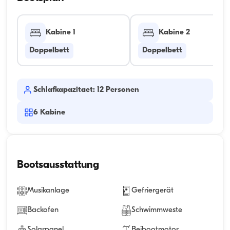
Kabine 1
Kabine 2
Doppelbett
Doppelbett
Schlafkapazitaet: 12 Personen
6
Kabine
Bootsausstattung
Musikanlage
Gefriergerät
Backofen
Schwimmweste
Solarpanel
Beibootmotor