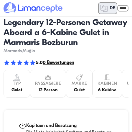
DE
Legendary 12-Personen Getaway
Aboard a 6-Kabine Gulet in
Marmaris Bozburun
Marmaris
,Muğla
5.0
0
Bewertungen
TYP
PASSAGIERE
MARKE
KABINEN
U
Gulet
12 Person
Gulet
6 Kabine
Kapitaen und Besatzung