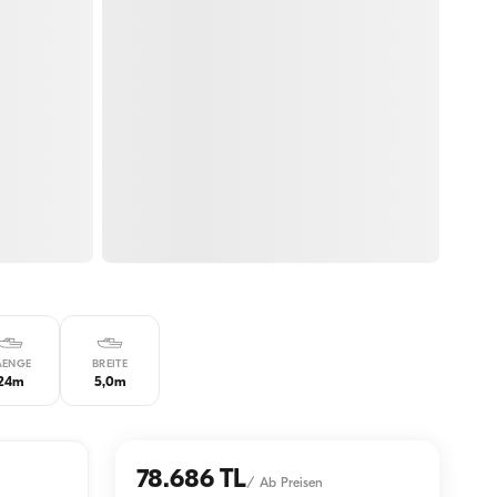
AENGE
BREITE
24m
5,0m
78.686 TL
/
Ab Preisen