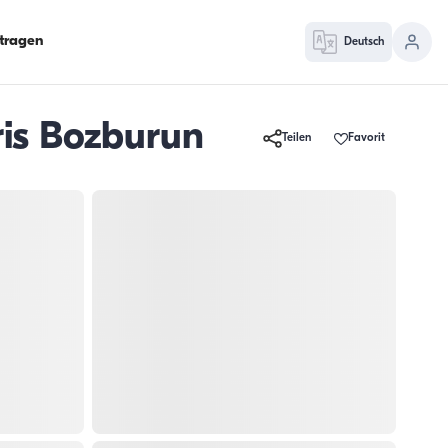
ntragen
Deutsch
ris Bozburun
Teilen
Favorit