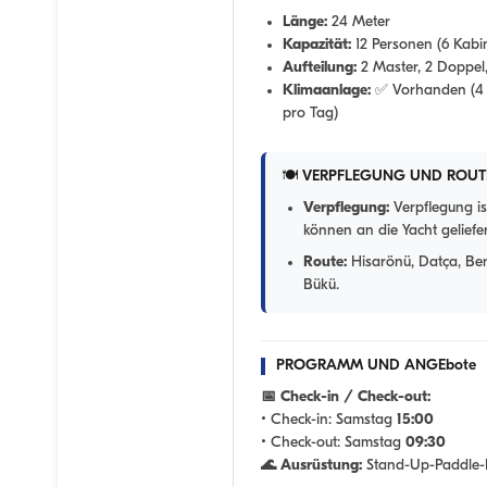
Länge:
24 Meter
Kapazität:
12 Personen (6 Kabi
Aufteilung:
2 Master, 2 Doppel,
Klimaanlage:
✅ Vorhanden (4
pro Tag)
🍽️ VERPFLEGUNG UND ROUT
Verpflegung:
Verpflegung is
können an die Yacht geliefe
Route:
Hisarönü, Datça, Benc
Bükü.
PROGRAMM UND ANGEbote
📅 Check-in / Check-out:
• Check-in:
Samstag
15:00
• Check-out:
Samstag
09:30
🌊 Ausrüstung:
Stand-Up-Paddle-B