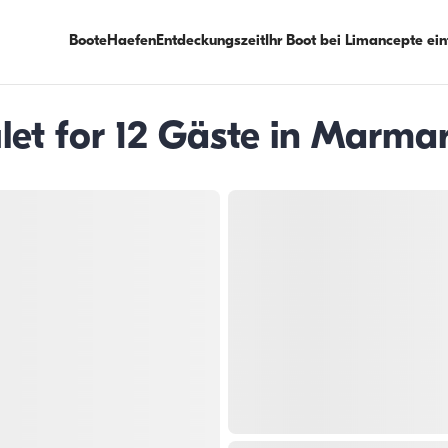
Boote
Haefen
Entdeckungszeit
Ihr Boot bei Limancepte ei
let for 12 Gäste in Marma