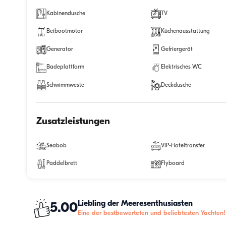
Kabinendusche
TV
Beibootmotor
Küchenausstattung
Generator
Gefriergerät
Badeplattform
Elektrisches WC
Schwimmweste
Deckdusche
Zusatzleistungen
Seabob
VIP-Hoteltransfer
Paddelbrett
Flyboard
Liebling der Meeresenthusiasten
5.00
Eine der bestbewerteten und beliebtesten Yachten!