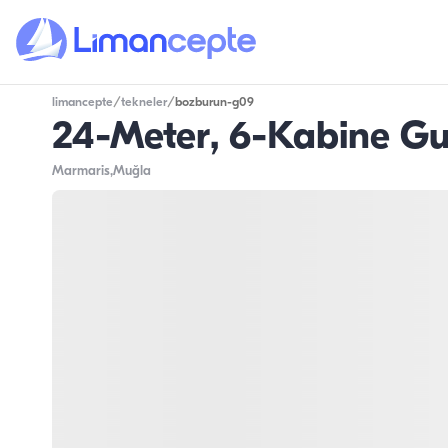
limancepte
/
tekneler
/
bozburun-g09
24-Meter, 6-Kabine Gu
Marmaris
,Muğla