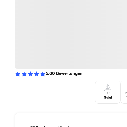
5.0
0
Bewertungen
TYP
P
Gulet