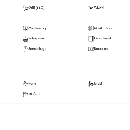
Grill (BBQ)
WLAN
Musikanlage
Musikanlage
Solarpanel
Kühlschrank
Sonnenliege
Backofen
Kanu
Jetski
Jet-Auto