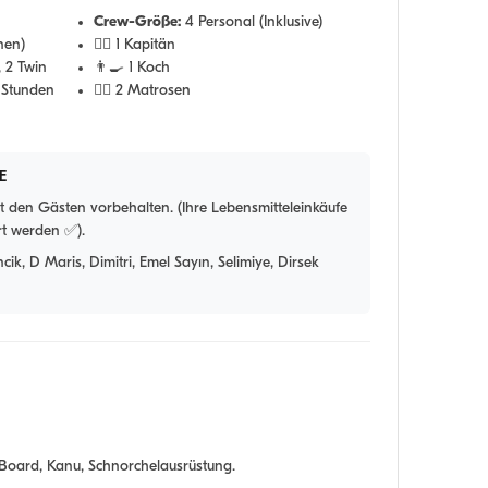
Crew-Größe:
4 Personal (Inklusive)
nen)
👨‍✈️ 1 Kapitän
 2 Twin
👨‍🍳 1 Koch
 Stunden
🧑‍✈️ 2 Matrosen
E
t den Gästen vorbehalten. (Ihre Lebensmitteleinkäufe
rt werden ✅).
ik, D Maris, Dimitri, Emel Sayın, Selimiye, Dirsek
oard, Kanu, Schnorchelausrüstung.