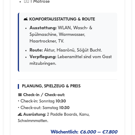
🧑‍✈️ 1 Matrose
🛋️ KOMFORTAUSSTATTUNG & ROUTE
Ausstattung:
WLAN, Wasch- &
Spülmaschine, Warmwasser,
Haartrockner, TV.
Route:
Aktur, Hisarönü, Söğüt Bucht.
Verpflegung:
Lebensmittel sind vom Gast
mitzubringen.
PLANUNG, SPIELZEUG & PREIS
📅 Check-in / Check-out:
• Check-in:
Sonntag
10:30
• Check-out:
Samstag
10:30
🌊 Ausrüstung:
2 Paddle Boards, Kanu,
Schwimmmatten.
Wöchentlich:
€6.000 – €7.800