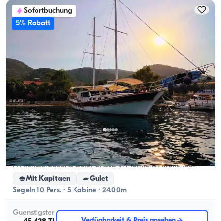
Sofortbuchung
5% Rabatt
Marmaris, Muğla
Neues Boot
A Atemberaubend Gulet Urlaub in Marmaris Awaits You!
Mit Kapitaen
Gulet
Segeln 10 Pers. · 5 Kabine · 24.00m
Guenstigster
Verfügbarkeit & Preis ansehen