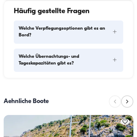
Häufig gestellte Fragen
Welche Verpflegungsoptionen gibt es an
+
Bord?
Die Verpflegungsplanung an Bord besteht aus zwei 
Welche Übernachtungs- und
+
Hauptkomponenten: dem Einkauf der Vorräte und 
Tageskapazitäten gibt es?
der Zubereitung der Mahlzeiten. Die Gäste können 
den Einkauf selbst erledigen oder diese Aufgabe der 
Crew überlassen. Die Zubereitung der Mahlzeiten 
Die Übernachtungskapazität gibt an, wie viele 
übernimmt die Crew.
Personen das Boot über Nacht beherbergen kann, 
während die Tageskapazität die maximale 
Aehnliche Boote
Passagierzahl bei Tagesausflügen bezeichnet. Bei der 
Planung von Übernachtungen sollte die 
Übernachtungskapazität berücksichtigt werden; bei 
Tagesvermietungen gilt die Tageskapazität.