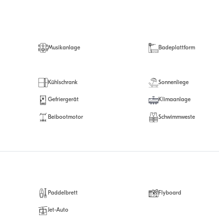
Musikanlage
Badeplattform
Kühlschrank
Sonnenliege
Gefriergerät
Klimaanlage
Beibootmotor
Schwimmweste
Paddelbrett
Flyboard
Jet-Auto