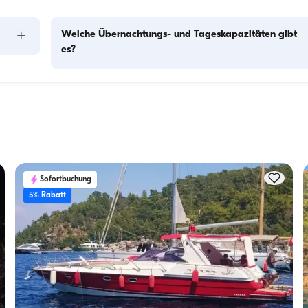
+
Welche Übernachtungs- und Tageskapazitäten gibt
es?
Die Übernachtungskapazität gibt an, wie viele Personen das
Boot über Nacht beherbergen kann, während die 
f 
Tageskapazität die maximale Passagierzahl bei Tagesausflü
Die 
bezeichnet. Bei der Planung von Übernachtungen sollte die 
Übernachtungskapazität berücksichtigt werden; bei 
Tagesvermietungen gilt die Tageskapazität.
Sofortbuchung
5% Rabatt