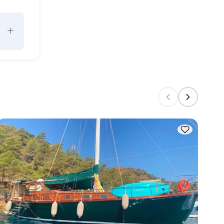
+
 
gen 