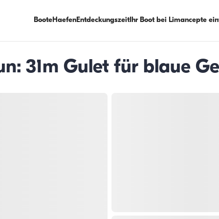
Boote
Haefen
Entdeckungszeit
Ihr Boot bei Limancepte ei
un: 31m Gulet für blaue G