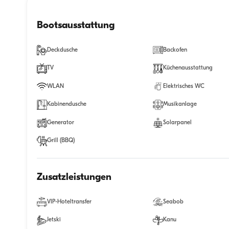
Bootsausstattung
Deckdusche
Backofen
TV
Küchenausstattung
WLAN
Elektrisches WC
Kabinendusche
Musikanlage
Generator
Solarpanel
Grill (BBQ)
Zusatzleistungen
VIP-Hoteltransfer
Seabob
Jetski
Kanu