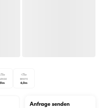
AENGE
BREITE
31m
6,0m
Anfrage senden