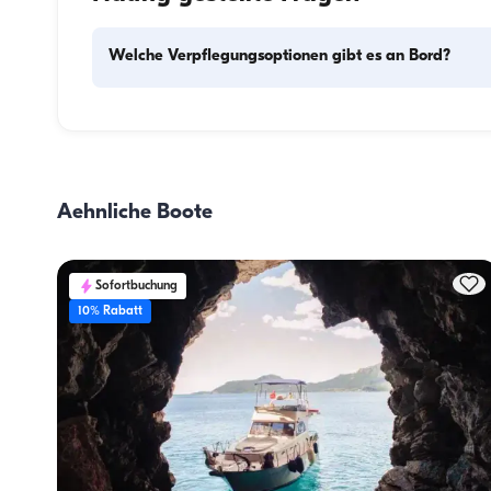
Welche Verpflegungsoptionen gibt es an Bord?
Die Verpflegungsplanung an Bord besteht aus zwei 
Hauptkomponenten: dem Einkauf der Vorräte und der 
Zubereitung der Mahlzeiten. Die Gäste können den Einkau
selbst erledigen oder diese Aufgabe der Crew überlassen. 
Aehnliche Boote
Zubereitung der Mahlzeiten übernimmt die Crew.
Sofortbuchung
10% Rabatt