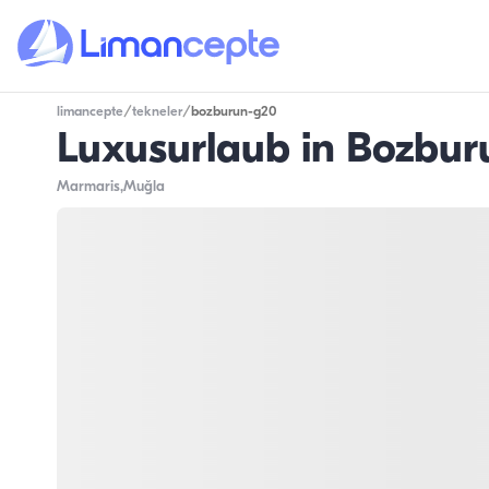
limancepte
/
tekneler
/
bozburun-g20
Luxusurlaub in Bozbur
Marmaris
,Muğla