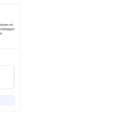
Kabinen mit
großzügigen
er
Kabine 5
Kabine 6
Zwei Einzelbetten
Zwei Einzelbetten