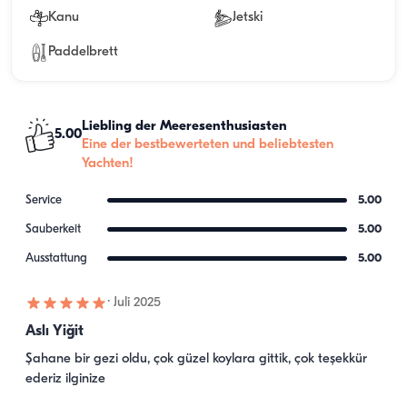
Kanu
Jetski
Paddelbrett
Liebling der Meeresenthusiasten
5.00
Eine der bestbewerteten und beliebtesten
Yachten!
Service
5.00
Sauberkeit
5.00
Ausstattung
5.00
·
Juli 2025
Aslı Yiğit
Şahane bir gezi oldu, çok güzel koylara gittik, çok teşekkür 
ederiz ilginize