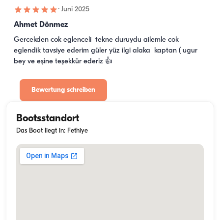
·
Juni 2025
Ahmet Dönmez
Gercekden cok eglenceli  tekne duruydu ailemle cok 
eglendik tavsiye ederim güler yüz ilgi alaka  kaptan ( ugur 
bey ve eşine teşekkür ederiz 👍
Bewertung schreiben
Bootsstandort
Das Boot liegt in: Fethiye