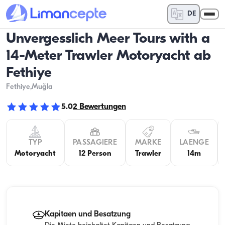
DE
Unvergesslich Meer Tours with a
14-Meter Trawler Motoryacht ab
Fethiye
Fethiye
,Muğla
5.0
2
Bewertungen
TYP
PASSAGIERE
MARKE
LAENGE
Motoryacht
12 Person
Trawler
14m
Kapitaen und Besatzung