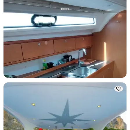
Fethiye, Muğla
Neues Boot
Fethiye Day Boot Charter (Up to 10 Gäste) | Budget Segel
Boot, 10:00–17:00
Mit Kapitaen
Segelboot
Segeln 8 Pers. · 2 Kabine · 12.00m
Guenstigster
Verfügbarkeit & Preis ansehen
26.000 TL