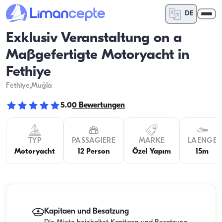
DE
Exklusiv Veranstaltung on a
Maßgefertigte Motoryacht in
Fethiye
Fethiye
,Muğla
5.0
0
Bewertungen
TYP
PASSAGIERE
MARKE
LAENGE
Motoryacht
12 Person
Özel Yapım
15m
Kapitaen und Besatzung