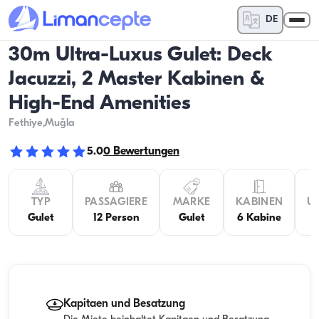
DE
30m Ultra-Luxus Gulet: Deck
Jacuzzi, 2 Master Kabinen &
High-End Amenities
Fethiye
,Muğla
5.0
0
Bewertungen
TYP
PASSAGIERE
MARKE
KABINEN
U
Gulet
12 Person
Gulet
6 Kabine
Kapitaen und Besatzung