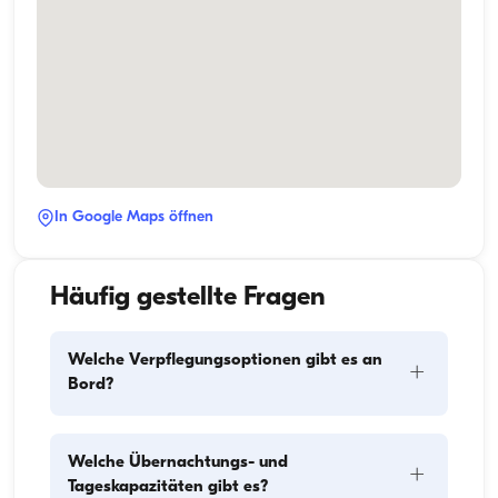
In Google Maps öffnen
Häufig gestellte Fragen
Welche Verpflegungsoptionen gibt es an
+
Bord?
Die Verpflegungsplanung an Bord besteht aus zwei 
Welche Übernachtungs- und
+
Hauptkomponenten: dem Einkauf der Vorräte und 
Tageskapazitäten gibt es?
der Zubereitung der Mahlzeiten. Die Gäste können 