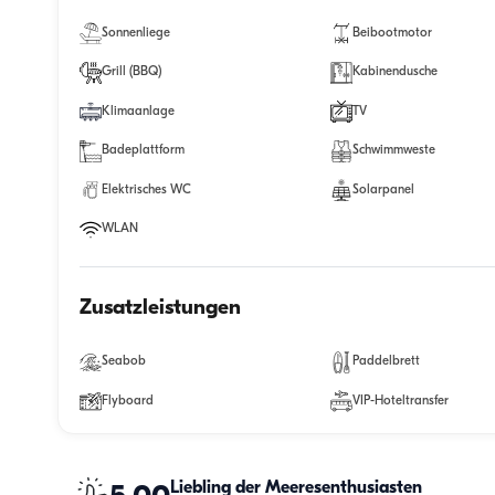
Sonnenliege
Beibootmotor
Grill (BBQ)
Kabinendusche
Klimaanlage
TV
Badeplattform
Schwimmweste
Elektrisches WC
Solarpanel
WLAN
Zusatzleistungen
Seabob
Paddelbrett
Flyboard
VIP-Hoteltransfer
Liebling der Meeresenthusiasten