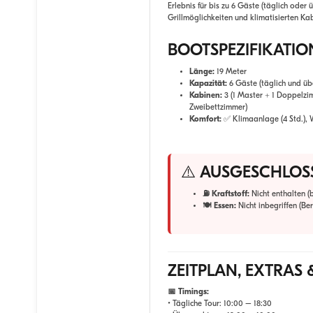
Erlebnis für bis zu 6 Gäste (täglich oder
Grillmöglichkeiten und klimatisierten Ka
BOOTSPEZIFIKATI
Länge:
19 Meter
Kapazität:
6 Gäste (täglich und üb
Kabinen:
3 (1 Master + 1 Doppelzi
Zweibettzimmer)
Komfort:
✅ Klimaanlage (4 Std.),
⚠️ AUSGESCHLOS
⛽ Kraftstoff:
Nicht enthalten (
🍽️ Essen:
Nicht inbegriffen (Ber
ZEITPLAN, EXTRAS 
📅 Timings:
• Tägliche Tour:
10:00 – 18:30