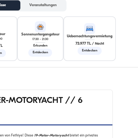
isse
Veranstaltungen
Tour
Sonnenuntergangstour
Uebernachtungsvermietung
00
17:30
-
21:30
73.977 TL
/
Nacht
TL
Erkunden
Entdecken
Entdecken
en
TER-MOTORYACHT // 6
ten von Fethiye! Diese
19-Meter-Motoryacht
bietet ein privates