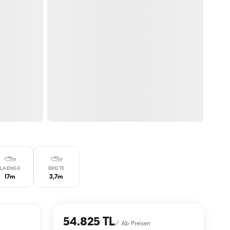
LAENGE
BREITE
17m
3,7m
54.825 TL
/
Ab Preisen