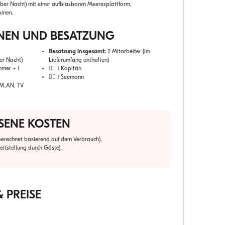
 über Nacht) mit einer aufblasbaren Meeresplattform,
binen.
ONEN UND BESATZUNG
Besatzung insgesamt:
2 Mitarbeiter (im
er Nacht)
Lieferumfang enthalten)
mmer + 1
👨‍✈️ 1 Kapitän
🧑‍✈️ 1 Seemann
 WLAN, TV
SENE KOSTEN
berechnet basierend auf dem Verbrauch).
eitstellung durch Gäste).
& PREISE