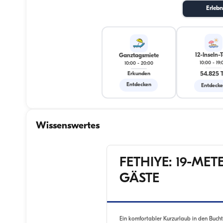
Erlebn
12-Inseln-
Ganztagsmiete
10:00
-
19:
10:00
-
20:00
54.825 
Erkunden
Entdecken
Entdeck
Wissenswertes
FETHIYE: 19-ME
GÄSTE
Ein komfortabler Kurzurlaub in den Buch