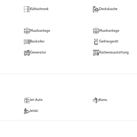
Kühlschrank
Deckdusche
Musikanlage
Musikanlage
Backofen
Gefriergerät
Generator
Küchenausstattung
Jet-Auto
Kanu
Jetski