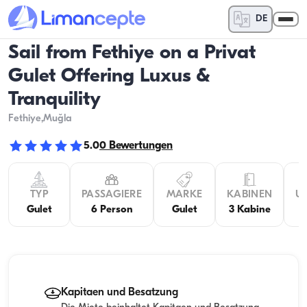
DE
Sail from Fethiye on a Privat
Gulet Offering Luxus &
Tranquility
Fethiye
,Muğla
5.0
0
Bewertungen
TYP
PASSAGIERE
MARKE
KABINEN
U
Gulet
6 Person
Gulet
3 Kabine
Kapitaen und Besatzung