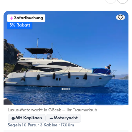
Planung von Übernachtungen sollte die 
Übernachtungskapazität berücksichtigt werden; bei 
Sofortbuchung
Tagesvermietungen gilt die Tageskapazität.
5% Rabatt
Fethiye, Muğla
Neues Boot
Luxus-Motoryacht in Göcek – Ihr Traumurlaub
Mit Kapitaen
Motoryacht
Segeln 10 Pers. · 3 Kabine · 17.00m