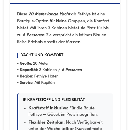
Diese
20 Meter lange Yacht
ab Fethiye ist eine
Boutique-Option für kleine Gruppen, die Komfort
bietet. Mit ihren 3 Kabinen bietet sie Platz für bis
zu
6 Personen
. Sie verspricht ein intimes Blauen
Reise-Erlebnis abseits der Massen.
YACHT UND KOMFORT
▪
Größe:
20 Meter
▪
Kapazität:
3 Kabinen /
6 Personen
▪
Region:
Fethiye Hafen
▪
Service:
Mit Kapitän
⛽ KRAFTSTOFF UND FLEXIBILITÄT
Kraftstoff Inklusive:
Für die Route
Fethiye – Göcek im Preis inbegriffen.
Flexibler Zeitplan:
Nach Verfügbarkeit
unter der Woche teilbar (Kurzzeitmiete