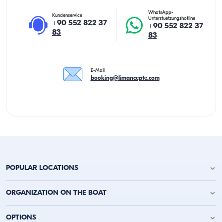
WhatsApp-
Kundenservice
Unterstuetzungshotline
+90 552 822 37
+90 552 822 37
83
83
E-Mail
booking@limancepte.com
POPULAR LOCATIONS
Yachtcharter Antalya
ORGANIZATION ON THE BOAT
Yachtcharter Alanya
Yachtcharter Kemer
Geburtstagsfeier auf der Jacht
OPTIONS
Yachtcharter Kaş