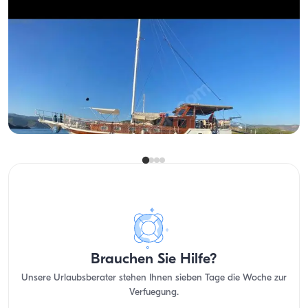
Fethiye, Muğla
Neues Boot
Entspannter Tag in Fethiyes Buchten: Komfort für 6 Personen
Gulet
Segeln 6 Pers. · 3 Kabine · 16.00m
Guenstigster
Verfügbarkeit & Preis ansehen
51.610 TL
Brauchen Sie Hilfe?
Unsere Urlaubsberater stehen Ihnen sieben Tage die Woche zur
Verfuegung.