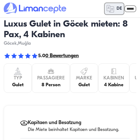
DE
Luxus Gulet in Göcek mieten: 8
Pax, 4 Kabinen
Göcek
,Muğla
5.0
0
Bewertungen
TYP
PASSAGIERE
MARKE
KABINEN
U
Gulet
8 Person
Gulet
4 Kabine
Kapitaen und Besatzung
Die Miete beinhaltet Kapitaen und Besatzung.