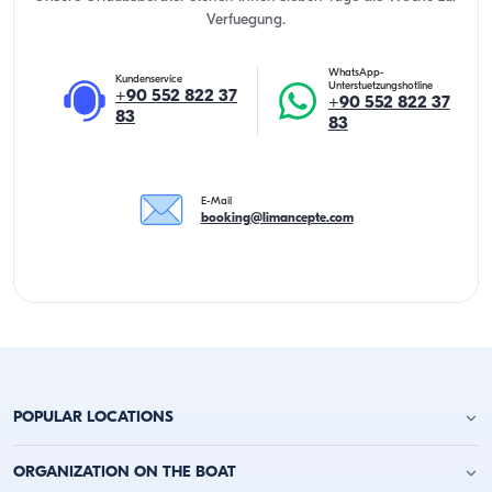
Verfuegung.
WhatsApp-
Kundenservice
Unterstuetzungshotline
+90 552 822 37
+90 552 822 37
83
83
E-Mail
booking@limancepte.com
POPULAR LOCATIONS
Yachtcharter Antalya
ORGANIZATION ON THE BOAT
Yachtcharter Alanya