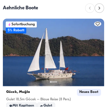
während die Tageskapazität die maximale 
Aehnliche Boote
Passagierzahl bei Tagesausflügen bezeichnet. Bei der 
Planung von Übernachtungen sollte die 
Übernachtungskapazität berücksichtigt werden; bei 
Sofortbuchung
Tagesvermietungen gilt die Tageskapazität.
5% Rabatt
Göcek, Muğla
Neues Boot
Gulet 18,5m Göcek – Blaue Reise (8 Pers.)
Mit Kapitaen
Gulet