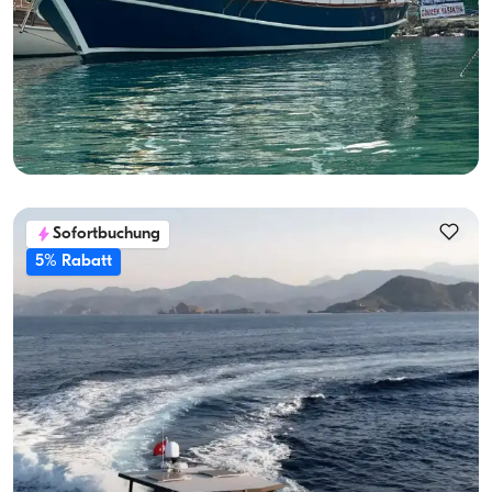
Luxus Gulet Mieten Göcek | 23m | 12 Pers. Blauer Trip
Mit Kapitaen
Gulet
Segeln 12 Pers. · 5 Kabine · 23.00m
Guenstigster
Verfügbarkeit & Preis ansehen
68.874 TL
Sofortbuchung
5% Rabatt