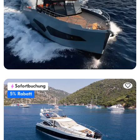
Göcek, Muğla
Neues Boot
Luxus 2-Kabine Motoryacht – Perfekt for Special Occasions
Mit Kapitaen
Motoryacht
Segeln 8 Pers. · 2 Kabine · 17.00m
Guenstigster
Verfügbarkeit & Preis ansehen
74.880 TL
Sofortbuchung
5% Rabatt