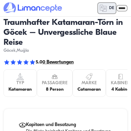
DE
Traumhafter Katamaran-Törn in
Göcek – Unvergessliche Blaue
Reise
Göcek
,Muğla
5.0
0
Bewertungen
TYP
PASSAGIERE
MARKE
KABINEN
Katamaran
8 Person
Catamaran
4 Kabine
Kapitaen und Besatzung