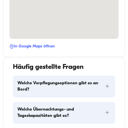
In Google Maps öffnen
Häufig gestellte Fragen
Welche Verpflegungsoptionen gibt es an
+
Bord?
Die Verpflegungsplanung an Bord besteht aus zwei 
Welche Übernachtungs- und
+
Hauptkomponenten: dem Einkauf der Vorräte und 
Tageskapazitäten gibt es?
der Zubereitung der Mahlzeiten. Die Gäste können 
den Einkauf selbst erledigen oder diese Aufgabe der 