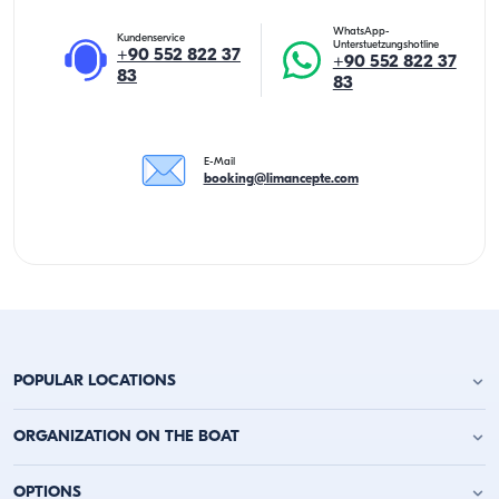
WhatsApp-
Kundenservice
Unterstuetzungshotline
+90 552 822 37
+90 552 822 37
83
83
E-Mail
booking@limancepte.com
POPULAR LOCATIONS
Yachtcharter Antalya
ORGANIZATION ON THE BOAT
Yachtcharter Alanya
Yachtcharter Kemer
Geburtstagsfeier auf der Jacht
OPTIONS
Yachtcharter Kaş