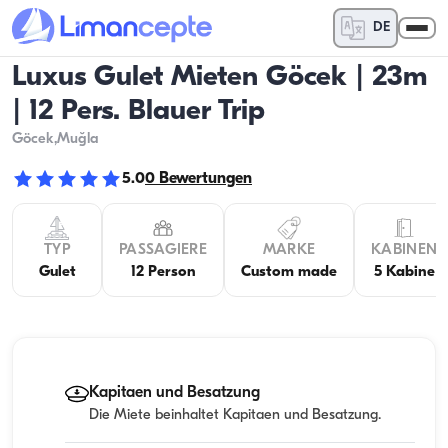
DE
Luxus Gulet Mieten Göcek | 23m
| 12 Pers. Blauer Trip
Göcek
,Muğla
5.0
0
Bewertungen
TYP
PASSAGIERE
MARKE
KABINEN
Gulet
12 Person
Custom made
5 Kabine
Kapitaen und Besatzung
Die Miete beinhaltet Kapitaen und Besatzung.