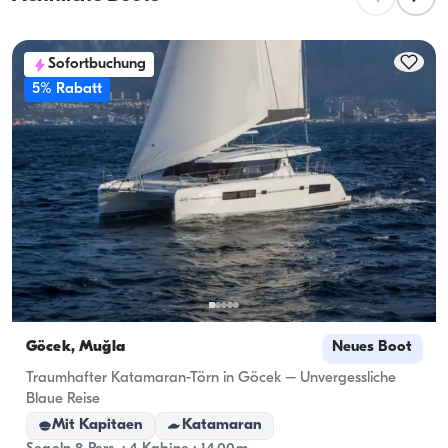
Planung von Übernachtungen sollte die 
Übernachtungskapazität berücksichtigt werden; bei 
Sofortbuchung
Tagesvermietungen gilt die Tageskapazität.
5% Rabatt
Göcek, Muğla
Neues Boot
Traumhafter Katamaran-Törn in Göcek – Unvergessliche
Blaue Reise
Mit Kapitaen
Katamaran