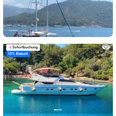
Mit Kapitaen
Gulet
Segeln 8 Pers. · 4 Kabine · 20.00m
Guenstigster
Verfügbarkeit & Preis ansehen
63.600 TL
Sofortbuchung
10% Rabatt