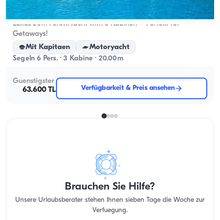
Göcek, Muğla
Neues Boot
Luxus 20m Feretti Jacht with 3 Kabinen – Perfekt for
Getaways!
Mit Kapitaen
Motoryacht
Segeln 6 Pers. · 3 Kabine · 20.00m
Guenstigster
Verfügbarkeit & Preis ansehen
63.600 TL
Brauchen Sie Hilfe?
Unsere Urlaubsberater stehen Ihnen sieben Tage die Woche zur
Verfuegung.