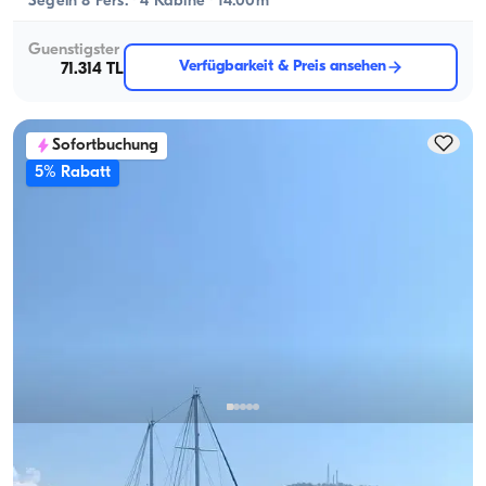
Segeln 8 Pers. · 4 Kabine · 14.00m
Guenstigster
Verfügbarkeit & Preis ansehen
71.314 TL
Sofortbuchung
5% Rabatt
Göcek, Muğla
Neues Boot
Luxus-Gulet mieten in Göcek: 4 Kabinen