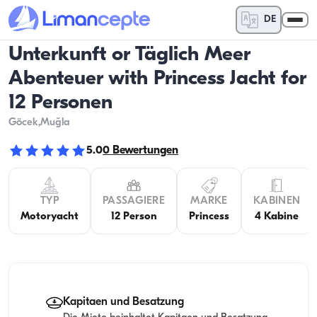
DE
Unterkunft or Täglich Meer
Abenteuer with Princess Jacht for
12 Personen
Göcek
,Muğla
5.0
0
Bewertungen
TYP
PASSAGIERE
MARKE
KABINEN
Motoryacht
12 Person
Princess
4 Kabine
Kapitaen und Besatzung