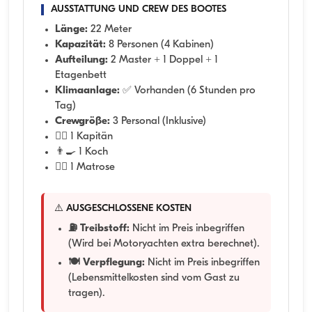
AUSSTATTUNG UND CREW DES BOOTES
Länge:
22 Meter
Kapazität:
8 Personen (4 Kabinen)
Aufteilung:
2 Master + 1 Doppel + 1
Etagenbett
Klimaanlage:
✅ Vorhanden (6 Stunden pro
Tag)
Crewgröße:
3 Personal (Inklusive)
👨‍✈️ 1 Kapitän
👨‍🍳 1 Koch
🧑‍✈️ 1 Matrose
⚠️ AUSGESCHLOSSENE KOSTEN
⛽ Treibstoff:
Nicht im Preis inbegriffen
(Wird bei Motoryachten extra berechnet).
🍽️ Verpflegung:
Nicht im Preis inbegriffen
(Lebensmittelkosten sind vom Gast zu
tragen).