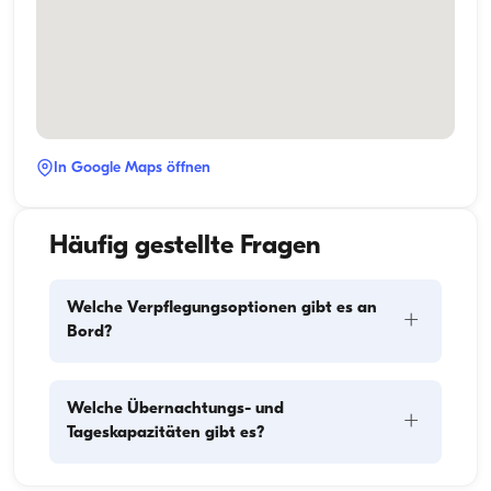
In Google Maps öffnen
Häufig gestellte Fragen
Welche Verpflegungsoptionen gibt es an
+
Bord?
Die Verpflegungsplanung an Bord besteht aus zwei 
Welche Übernachtungs- und
+
Hauptkomponenten: dem Einkauf der Vorräte und 
Tageskapazitäten gibt es?
der Zubereitung der Mahlzeiten. Die Gäste können 
den Einkauf selbst erledigen oder diese Aufgabe der 