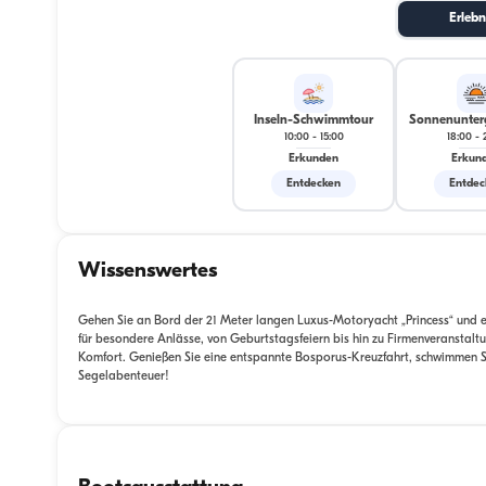
Erlebn
Inseln-Schwimmtour
Sonnenunter
10:00
-
15:00
18:00
-
Erkunden
Erkun
Entdecken
Entdec
Wissenswertes
Gehen Sie an Bord der 21 Meter langen Luxus-Motoryacht „Princess“ und erl
für besondere Anlässe, von Geburtstagsfeiern bis hin zu Firmenveranstal
Komfort. Genießen Sie eine entspannte Bosporus-Kreuzfahrt, schwimmen Sie i
Segelabenteuer!