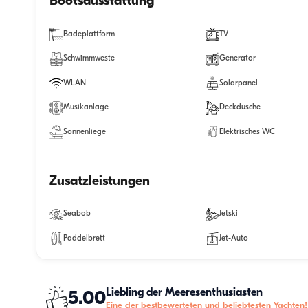
Bootsausstattung
Badeplattform
TV
Schwimmweste
Generator
WLAN
Solarpanel
Musikanlage
Deckdusche
Sonnenliege
Elektrisches WC
Zusatzleistungen
Seabob
Jetski
Paddelbrett
Jet-Auto
Liebling der Meeresenthusiasten
5.00
Eine der bestbewerteten und beliebtesten Yachten!