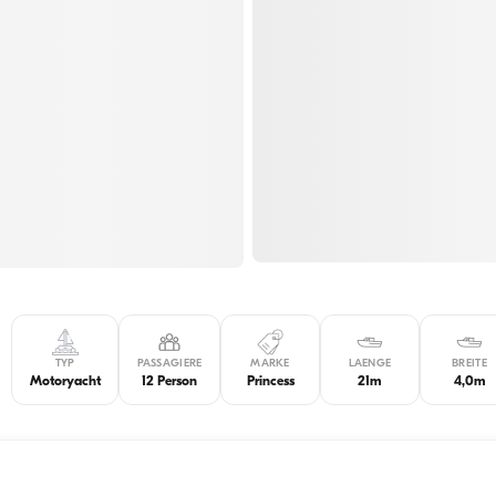
TYP
PASSAGIERE
MARKE
LAENGE
BREITE
Motoryacht
12 Person
Princess
21m
4,0m