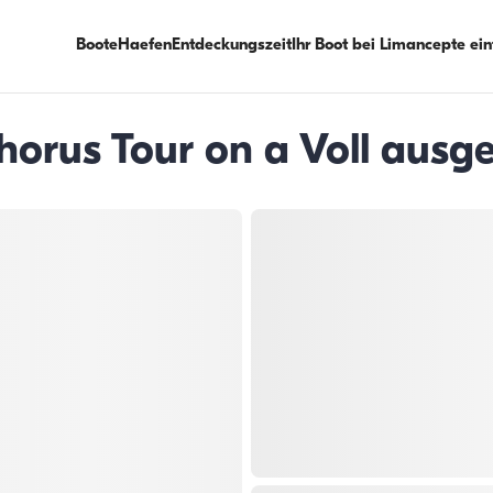
Boote
Haefen
Entdeckungszeit
Ihr Boot bei Limancepte ei
orus Tour on a Voll ausge