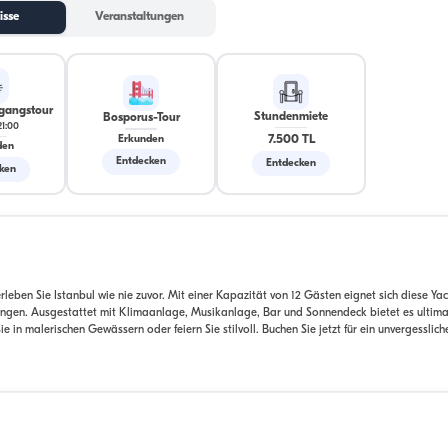
isse
Veranstaltungen
gangstour
Stundenmiete
Bosporus-Tour
21:00
7.500 TL
Erkunden
den
Entdecken
Entdecken
ken
eben Sie Istanbul wie nie zuvor. Mit einer Kapazität von 12 Gästen eignet sich diese Yac
tungen. Ausgestattet mit Klimaanlage, Musikanlage, Bar und Sonnendeck bietet es ultima
n malerischen Gewässern oder feiern Sie stilvoll. Buchen Sie jetzt für ein unvergesslich