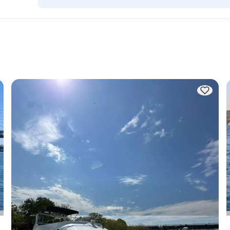
Die Übernachtungskapazität gibt an, wie viele Personen das
Boot über Nacht beherbergen kann, während die 
f 
Tageskapazität die maximale Passagierzahl bei Tagesausflü
Die 
bezeichnet. Bei der Planung von Übernachtungen sollte die 
Übernachtungskapazität berücksichtigt werden; bei 
Tagesvermietungen gilt die Tageskapazität.
Eminönü, İstanbul
Neues Boot