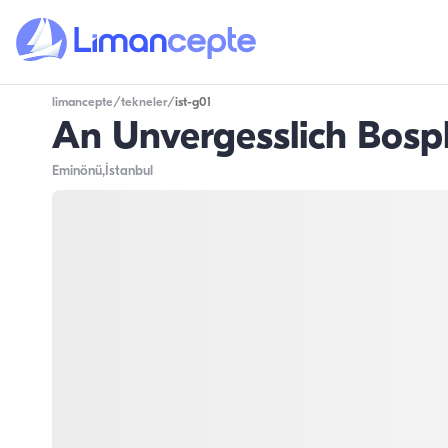
limancepte
/
tekneler
/
ist-g01
An Unvergesslich Bosph
Eminönü
,İstanbul