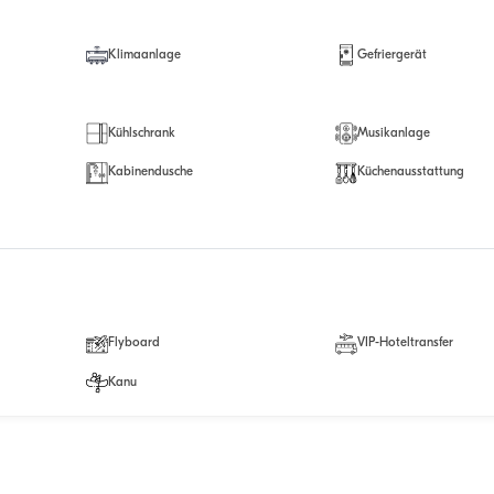
Klimaanlage
Gefriergerät
Kühlschrank
Musikanlage
Kabinendusche
Küchenausstattung
Flyboard
VIP-Hoteltransfer
Kanu