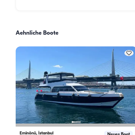
Die Verpflegungsplanung an Bord besteht aus zwei 
Hauptkomponenten: dem Einkauf der Vorräte und der 
Zubereitung der Mahlzeiten. Die Gäste können den Einkau
selbst erledigen oder diese Aufgabe der Crew überlassen. 
Aehnliche Boote
Zubereitung der Mahlzeiten übernimmt die Crew.
Eminönü, İstanbul
Neues Boot