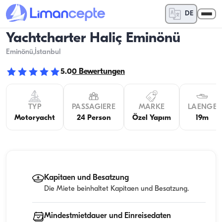
DE
Yachtcharter Haliç Eminönü
Eminönü
,İstanbul
5.0
0
Bewertungen
TYP
PASSAGIERE
MARKE
LAENGE
Motoryacht
24 Person
Özel Yapım
19m
Kapitaen und Besatzung
Die Miete beinhaltet Kapitaen und Besatzung.
Mindestmietdauer und Einreisedaten