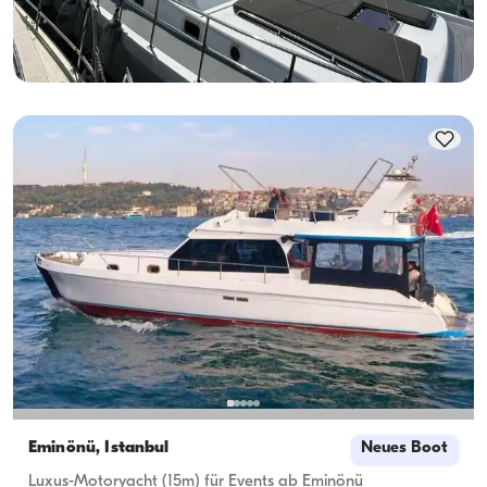
Guenstigster
Verfügbarkeit & Preis ansehen
3.750 TL
Eminönü, İstanbul
Neues Boot
Luxus-Motoryacht (15m) für Events ab Eminönü