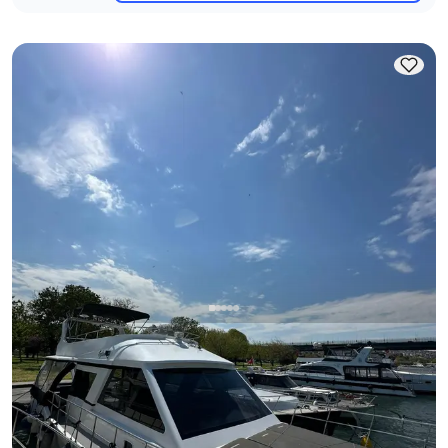
Eminönü, İstanbul
Neues Boot
Boğaz'ın Tadını Eminönü Yat Kiralama ile Çıkarın!
Mit Kapitaen
Motoryacht
Segeln 12 Pers. · 15.00m