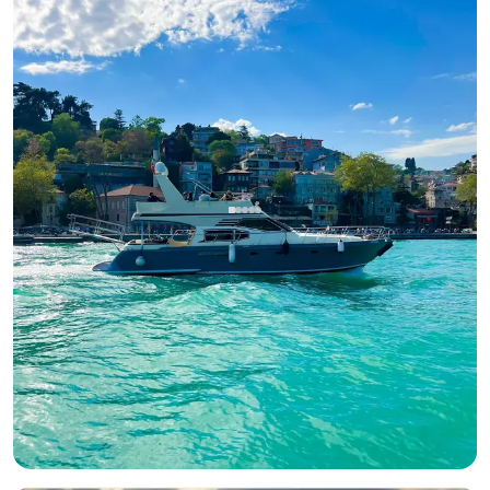
Bebek, İstanbul
Neues Boot
Hold Your Business Meetings with a Bosphorus View on a
Geräumig and Komfortabel Jacht
Mit Kapitaen
Motoryacht
Segeln 12 Pers. · 18.00m
Guenstigster
Verfügbarkeit & Preis ansehen
5.000 TL