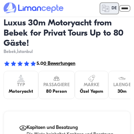
DE
Luxus 30m Motoryacht from
Bebek for Privat Tours Up to 80
Gäste!
Bebek
,İstanbul
5.0
0
Bewertungen
TYP
PASSAGIERE
MARKE
LAENGE
Motoryacht
80 Person
Özel Yapım
30m
Kapitaen und Besatzung