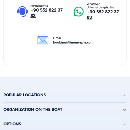
WhatsApp-
Kundenservice
Unterstuetzungshotline
+90 552 822 37
+90 552 822 37
83
83
E-Mail
booking@limancepte.com
POPULAR LOCATIONS
Yachtcharter Antalya
ORGANIZATION ON THE BOAT
Yachtcharter Alanya
Yachtcharter Kemer
Geburtstagsfeier auf der Jacht
OPTIONS
Yachtcharter Kaş
Junggesellenabschied auf dem Boot