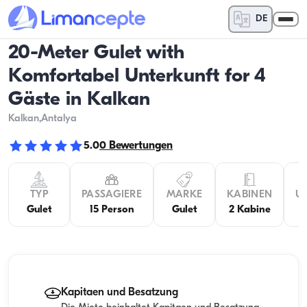
DE
20-Meter Gulet with
Komfortabel Unterkunft for 4
Gäste in Kalkan
Kalkan
,Antalya
5.0
0
Bewertungen
TYP
PASSAGIERE
MARKE
KABINEN
U
Gulet
15 Person
Gulet
2 Kabine
Kapitaen und Besatzung