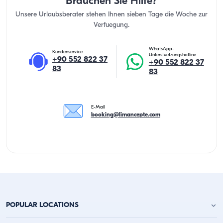
Brauchen Sie Hilfe?
Unsere Urlaubsberater stehen Ihnen sieben Tage die Woche zur
Verfuegung.
WhatsApp-
Kundenservice
Unterstuetzungshotline
+90 552 822 37
+90 552 822 37
83
83
E-Mail
booking@limancepte.com
POPULAR LOCATIONS