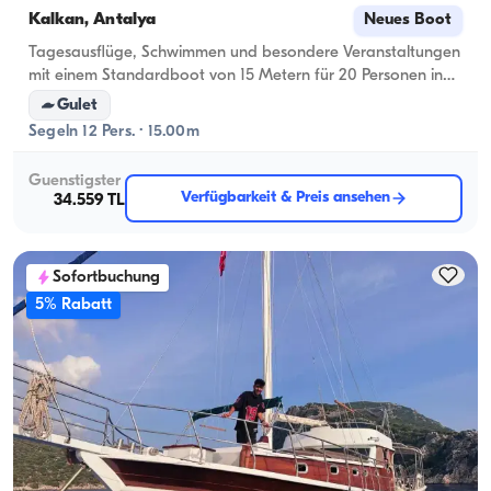
Kalkan, Antalya
Neues Boot
Tagesausflüge, Schwimmen und besondere Veranstaltungen
mit einem Standardboot von 15 Metern für 20 Personen in
den türkisfarbenen Gewässern von Kalkan
Gulet
Segeln 12 Pers. · 15.00m
Guenstigster
Verfügbarkeit & Preis ansehen
34.559 TL
Sofortbuchung
5% Rabatt