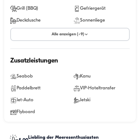
Grill (BBQ)
Gefriergerät
Deckdusche
Sonnenliege
Alle anzeigen (+9)
Zusatzleistungen
Seabob
Kanu
Paddelbrett
VIP-Hoteltransfer
Jet-Auto
Jetski
Flyboard
Liebling der Meeresenthusiasten