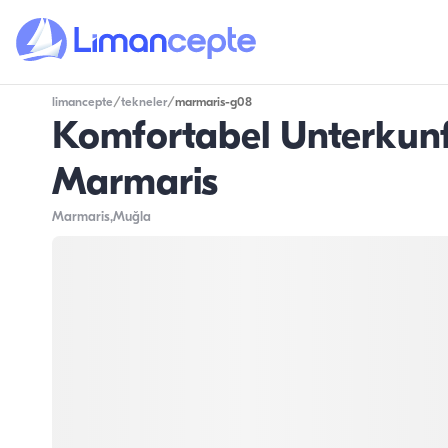
limancepte
/
tekneler
/
marmaris-g08
Komfortabel Unterkunf
Marmaris
Marmaris
,Muğla