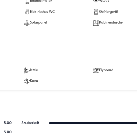
Beibootmotor
WLAN
Elektrisches WC
Gefriergerät
Solarpanel
Kabinendusche
Jetski
Flyboard
Kanu
5.00
Sauberkeit
5.00