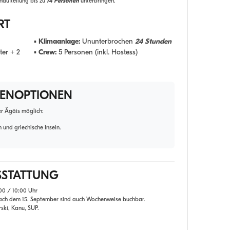
naufteilung bis zu
14 Personen
unterbringen.
RT
▪
Klimaanlage:
Ununterbrochen
24 Stunden
ter + 2
▪
Crew:
5 Personen (inkl. Hostess)
TENOPTIONEN
er Ägäis möglich:
und griechische Inseln.
SSTATTUNG
00 / 10:00 Uhr
ach dem 15. September sind auch Wochenweise buchbar.
rski, Kanu, SUP.