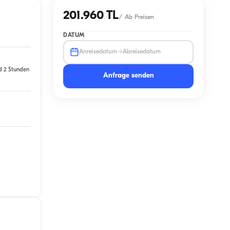
201.960 TL
/
Ab Preisen
DATUM
→
Anreisedatum
Abreisedatum
d 2 Stunden
Anfrage senden