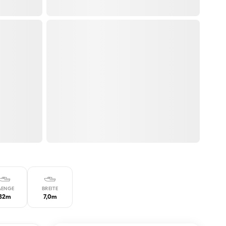
AENGE
BREITE
32m
7,0m