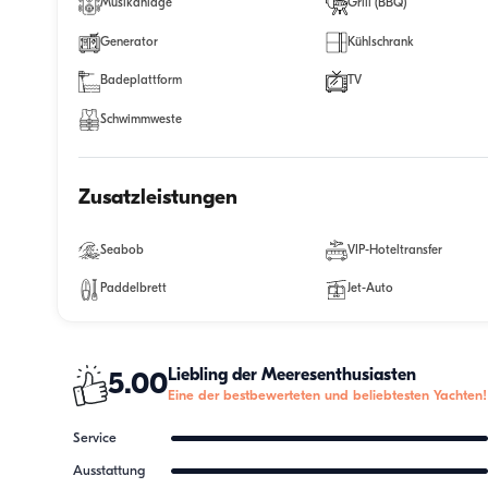
Musikanlage
Grill (BBQ)
Generator
Kühlschrank
Badeplattform
TV
Schwimmweste
Zusatzleistungen
Seabob
VIP-Hoteltransfer
Paddelbrett
Jet-Auto
Liebling der Meeresenthusiasten
5.00
Eine der bestbewerteten und beliebtesten Yachten!
Service
Ausstattung