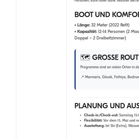
Personen, kann aber dank flexibler Bette
BOOT UND KOMFO
▪
Länge:
32 Meter (2022 Refit)
▪
Kapazität:
12-14 Personen (2 Mas
Doppel + 2 Dreibettzimmer)
🗺️ GROSSE ROU
Programme sind an vielen Orten in d
📍 Marmaris, Göcek, Fethiye, Bodrum 
PLANUNG UND AU
Check-in/Check-out:
Samstag 15:
Flexibilität:
Vor dem 15. Mai und n
Ausstattung:
Jet Ski (Extra), Wasse