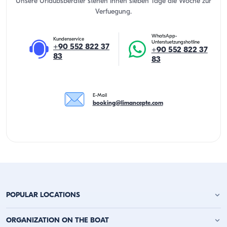
Unsere Urlaubsberater stehen Ihnen sieben Tage die Woche zur
Verfuegung.
WhatsApp-
Kundenservice
Unterstuetzungshotline
+90 552 822 37
+90 552 822 37
83
83
E-Mail
booking@limancepte.com
POPULAR LOCATIONS
Yachtcharter Antalya
ORGANIZATION ON THE BOAT