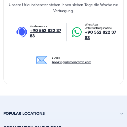
Unsere Urlaubsberater stehen Ihnen sieben Tage die Woche zur
Verfuegung.
WhatsApp-
Kundenservice
Unterstuetzungshotline
+90 552 822 37
+90 552 822 37
83
83
E-Mail
booking@limancepte.com
POPULAR LOCATIONS
Yachtcharter Antalya