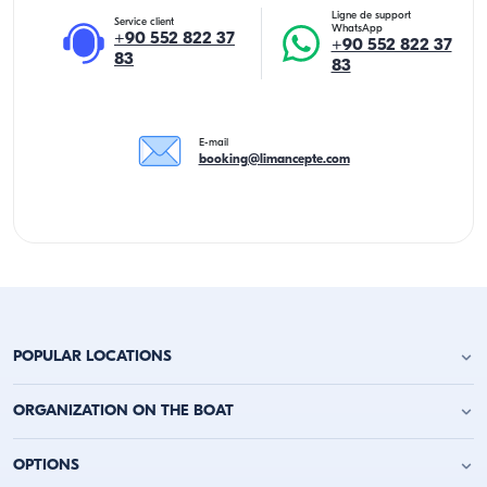
Ligne de support
Service client
WhatsApp
+90 552 822 37
+90 552 822 37
83
83
E-mail
booking@limancepte.com
POPULAR LOCATIONS
Location de yacht à Antalya
ORGANIZATION ON THE BOAT
Location de yacht à Alanya
Location de yacht à Kemer
Fête d'anniversaire sur le yacht
OPTIONS
Location de yacht à Kaş
Enterrement de vie de garçon sur un bateau