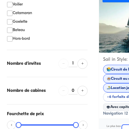
Voilier
Catamaran
Goelette
Bateau
Hors-bord
Kemer, Antaly
1
Nombre d'invites
−
+
Circuit de
Circuit au 
Location j
0
Nombre de cabines
−
+
+6 forfaits d
Avec capit
Navigation 12 
Fourchette de prix
Le plus bas