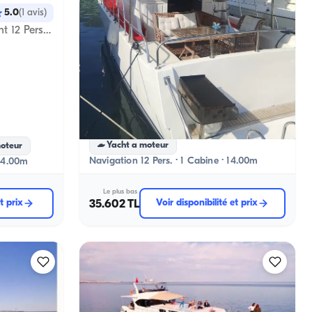
Alanya, Antalya
Nouveau bateau
5.0
(
1
avis
)
Alanya : Location de bateau de luxe de 13 mètres pour 12 personnes, 1 cabine
Profitez de la Mer sur un Yacht 12 Personnes à Kemer
Anniversaire de mariage sur un yacht
Enterrement de vie de jeune fille sur yacht
Location Journée Complète
+7 forfaits de plus
Yacht a moteur
moteur
Navigation 12 Pers. · 1 Cabine · 14.00m
 14.00m
Le plus bas
t prix
35.602 TL
Voir disponibilité et prix