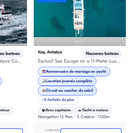
Kaş, Antalya
au bateau
Nouveau bateau
Experience the Magic of Antalya’s Coastline on a Yacht privé!
Exclusif Sea Escape on a 17-Meter Luxury Motoryacht in Kekova
Anniversaire de mariage en yacht
Location journée complète
Circuit au coucher du soleil
+5 forfaits de plus
moteur
Avec capitaine
Yacht a moteur
Navigation 12 Pers. · 3 Cabine · 17.00m
Le plus bas