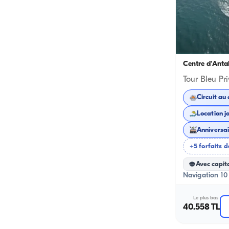
Centre d'Anta
Circuit au 
Location j
+5 forfaits d
Avec capit
Navigation 10 
Le plus bas
40.558 TL