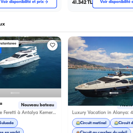
Voir disponibilité et prix
41.342 TL
Voir disponibilité 
ux
instantanee
a
Alanya, Antalya
Nouveau bateau
Nouve
Yacht de Luxe Feretti à Antalya Kemer – Naviguez avec Élégance !
 Suluada
Circuit matinal
Circuit 
Anniversaire en yacht
Circuit au coucher du soleil