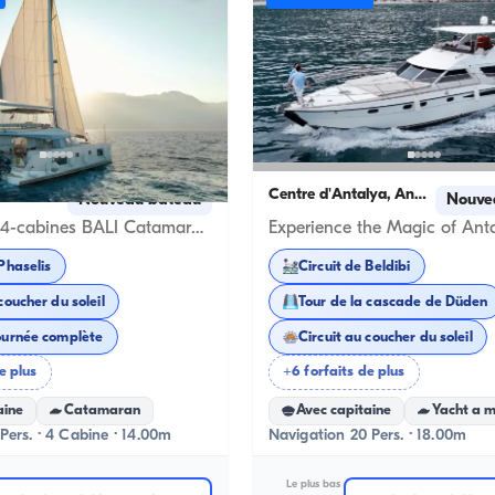
a
Centre d'Antalya, Antalya
Nouveau bateau
Nouve
Sail in Style: 4-cabines BALI Catamaran for an Exclusif Getaway
 Phaselis
Circuit de Beldibi
coucher du soleil
Tour de la cascade de Düden
ournée complète
Circuit au coucher du soleil
e plus
+6 forfaits de plus
aine
Catamaran
Avec capitaine
Yacht a 
Pers. · 4 Cabine · 14.00m
Navigation 20 Pers. · 18.00m
Le plus bas