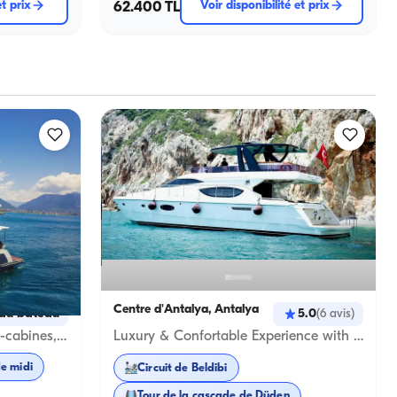
et prix
62.400 TL
Voir disponibilité et prix
Centre d'Antalya, Antalya
au bateau
5.0
(
6
avis
)
Luxury Vacation in Alanya: 4-cabines, 8-Person Motoryacht
Luxury & Confortable Experience with a 21-Meter Ferretti Motoryacht in Antalya
de midi
Circuit de Beldibi
Tour de la cascade de Düden