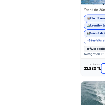
Kemer, Antaly
Circuit au 
Location j
Circuit de
+5 forfaits d
Avec capit
Navigation 12 
Le plus bas
23.880 TL